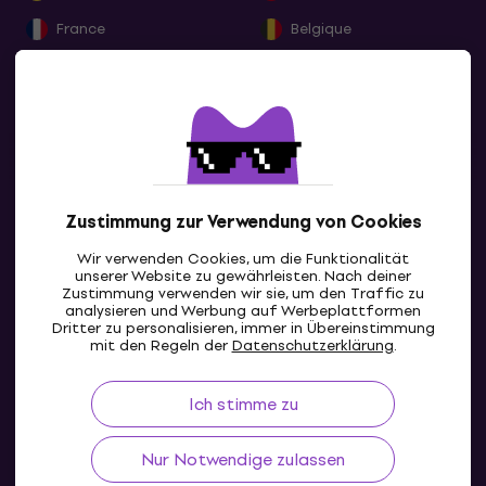
France
Belgique
Nederland
Lëtzebuerg
Italia
Schweiz
España
Portugal
Ireland
Great Britain
Alle zeigen
Zustimmung zur Verwendung von Cookies
Slovensko
Česká republika
Wir verwenden Cookies, um die Funktionalität
Magyarország
Polska
unserer Website zu gewährleisten. Nach deiner
Zustimmung verwenden wir sie, um den Traffic zu
România
Hrvatska
analysieren und Werbung auf Werbeplattformen
Dritter zu personalisieren, immer in Übereinstimmung
AT
България
Slovenija
mit den Regeln der
Datenschutzerklärung
.
Ελλάδα
Sverige
Ich stimme zu
Danmark
Norge
Nur Notwendige zulassen
Suomi
Eesti