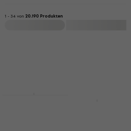
1 - 34 von
20.190 Produkten
Filtern
Mengenrabatt
Revoltage GSA2025
Newsletter-Rabatt
Gitarrenstand
Soundking DG006
Gitarrenaufhängung
Gitarrenstand
4,7
/5
Gitarrenaufhängung
€ 9,39
€ 9,59
4,7
/5