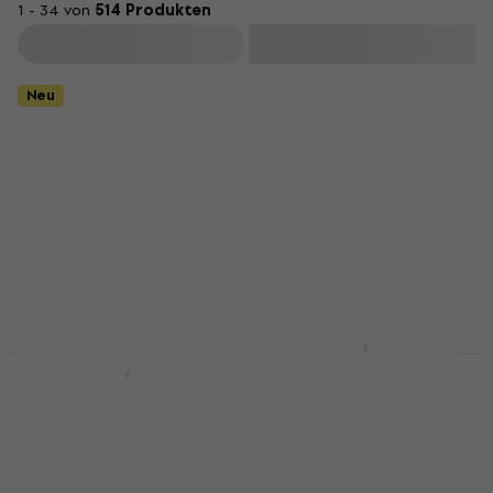
1 - 34 von
514 Produkten
Filtern
Neu
Tyler The Creator -
Scum Fuck Flower Boy
Michael Jackson -
(Gatefold Sleeve) (2
Dangerous
LP)
(Numbered) (180g)
(Reissue) (2 LP)
Schallplatte
Schallplatte
5
/5