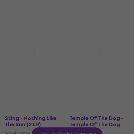
Communique (2 LP)
John Coltrane - Blue
Train (Blue Coloured)
Schallplatte
(Limited Edition)
5
/5
(Reissue) (LP)
€ 69,10
Auf Lager
Schallplatte
5
/5
€ 16
Auf Lager
Nina Simone - Pastel
Louis Armstrong - The
Blues (Audiophile
Very Best of Louis
Pressing) (LP)
Armstrong (LP)
Schallplatte
Schallplatte
5
/5
4,9
/5
€ 32,80
€ 26,10
Auf Lager
Auf Lager
Sting - Nothing Like
Temple Of The Dog -
The Sun (2 LP)
Temple Of The Dog
(LP)
Schallplatte
Weitere Produkte anzeigen