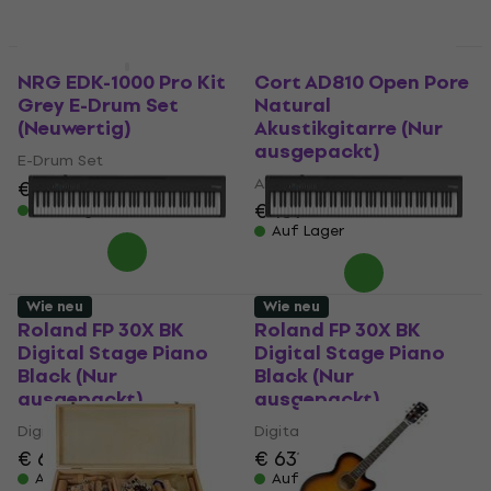
Nur ausgepackt
Nur ausgepackt
NRG EDK-1000 Pro Kit
Cort AD810 Open Pore
Grey E-Drum Set
Natural
(Neuwertig)
Akustikgitarre (Nur
ausgepackt)
E-Drum Set
Akustikgitarre
€ 835
€ 935
- 11 %
€ 139
Auf Lager
Auf Lager
Wie neu
Wie neu
Roland FP 30X BK
Roland FP 30X BK
Digital Stage Piano
Digital Stage Piano
Black (Nur
Black (Nur
ausgepackt)
ausgepackt)
Digital Stage Piano
Digital Stage Piano
€ 627
€ 631
Auf Lager
Auf Lager