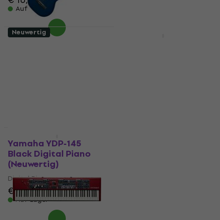
Auf Lager
Auf Lager
Neuwertig
Wie neu
Pasadena SC041 4/4
Yamaha YDP-145
Blue Konzertgitarre
Black Digital Piano
(Wie neu)
(Neuwertig)
Konzertgitarre
Digital Piano
€ 61
€ 62,70
€ 870
Auf Lager
Auf Lager
Nur ausgepackt
Neuwertig
Yamaha YDP-145
Pasadena 17-Tone
Black Digital Piano
Kalimba (Wie neu)
(Neuwertig)
Kalimba
Digital Piano
€ 27,90
€ 28,61
€ 870
Auf Lager
Auf Lager