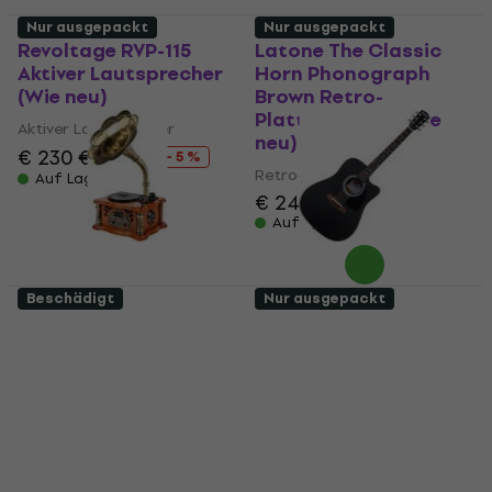
Nur ausgepackt
Nur ausgepackt
Revoltage RVP-115
Latone The Classic
Aktiver Lautsprecher
Horn Phonograph
(Wie neu)
Brown Retro-
Plattenspieler (Wie
Aktiver Lautsprecher
neu)
€ 230
€ 243
- 5 %
Retro-Plattenspieler
Auf Lager
€ 246
Auf Lager
Beschädigt
Nur ausgepackt
Latone The Classic
Pasadena PDC-100
Horn Phonograph
Black Akustikgitarre
Brown Retro-
(Nur ausgepackt)
Plattenspieler (Nur
Akustikgitarre
ausgepackt)
€ 102
€ 106,92
Retro-Plattenspieler
Auf Lager
€ 247