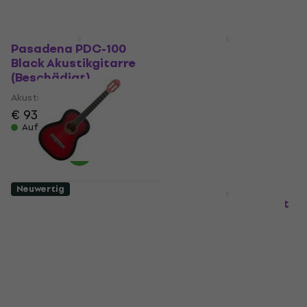
Auf Lager
Wie neu
Neuwertig
Pasadena PDC-100
Pasadena SC041 4/4
Black Akustikgitarre
Red Burst
(Beschädigt)
Konzertgitarre (Nur
ausgepackt)
Akustikgitarre
Konzertgitarre
€ 93,70
€ 98
€ 65,40
Auf Lager
Auf Lager
Neuwertig
Nur ausgepackt
Pasadena SC041 4/4
NRG EDK-1000 Pro Kit
Red Burst
Grey E-Drum Set
Konzertgitarre (Wie
(Neuwertig)
neu)
E-Drum Set
Konzertgitarre
€ 826
€ 843
€ 63,20
Auf Lager
Auf Lager