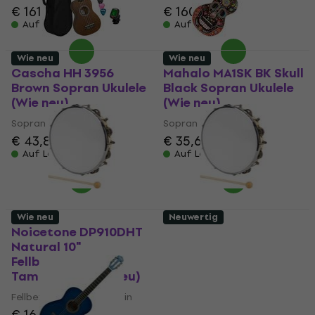
€ 161
€ 160
Auf Lager
Auf Lager
Wie neu
Wie neu
Cascha HH 3956
Mahalo MA1SK BK Skull
Brown Sopran Ukulele
Black Sopran Ukulele
(Wie neu)
(Wie neu)
Sopran Ukulele
Sopran Ukulele
€ 43,80
€ 46,10
€ 35,60
Auf Lager
Auf Lager
Wie neu
Neuwertig
Noicetone DP910DHT
Noicetone DP910DHT
Natural 10"
Natural 10"
Fellbezogenes
Fellbezogenes
Tambourin (Wie neu)
Tambourin (Wie neu)
Fellbezogenes Tambourin
Fellbezogenes Tambourin
€ 16,10
€ 17,80
€ 16,10
€ 17,80