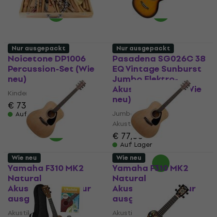
Nur ausgepackt
Nur ausgepackt
Noicetone DP1006
Pasadena SG026C 38
Percussion-Set (Wie
EQ Vintage Sunburst
neu)
Jumbo Elektro-
Akustikgitarren (Wie
Kinder-Percussion
neu)
€ 73,70
€ 78
Jumbo Elektro-
Auf Lager
Akustikgitarren
€ 77,30
Auf Lager
Wie neu
Wie neu
Yamaha F310 MK2
Yamaha F310 MK2
Natural
Natural
Akustikgitarre (Nur
Akustikgitarre (Nur
ausgepackt)
ausgepackt)
Akustikgitarre
Akustikgitarre