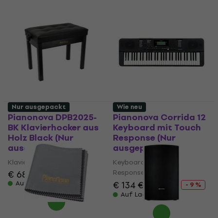
Nur ausgepackt
Wie neu
Pianonova DPB2025-
Pianonova Corrida 12
BK Klavierhocker aus
Keyboard mit Touch
Holz Black (Nur
Response (Nur
ausgepackt)
ausgepackt)
Klavierhocker aus Holz
Keyboard mit Touch
Response
€ 68,30
Auf Lager
€ 134
€ 147,51
- 9 %
Auf Lager