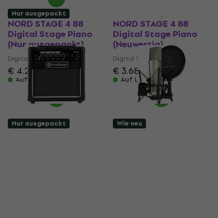
Nur ausgepackt
Wie neu
NORD STAGE 4 88
NORD STAGE 4 88
Digital Stage Piano
Digital Stage Piano
(Nur ausgepackt)
(Neuwertig)
Digital Stage Piano
Digital Stage Piano
€ 4.229
€ 3.689
€ 3.769
Auf Lager
Auf Lager
Nur ausgepackt
Wie neu
Revoltage RV-10G
Behringer TM1
Gitarrencombo (Nur
Kondensator
ausgepackt)
Studiomikrofon (Wie
neu)
Gitarrencombo
Kondensator Studiomikrofon
€ 60,20
€ 99,60
€ 101,97
Auf Lager
Auf Lager