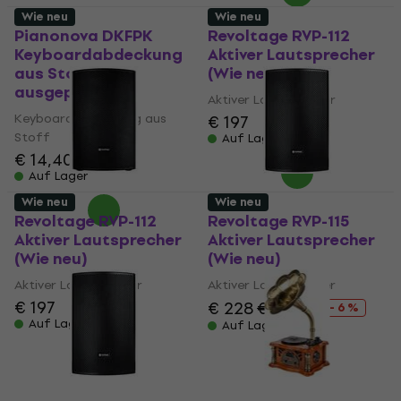
Wie neu
Wie neu
Pianonova DKFPK
Revoltage RVP-112
Keyboardabdeckung
Aktiver Lautsprecher
aus Stoff (Nur
(Wie neu)
ausgepackt)
Aktiver Lautsprecher
Keyboardabdeckung aus
€ 197
Stoff
Auf Lager
€ 14,40
€ 14,75
Auf Lager
Wie neu
Wie neu
Revoltage RVP-112
Revoltage RVP-115
Aktiver Lautsprecher
Aktiver Lautsprecher
(Wie neu)
(Wie neu)
Aktiver Lautsprecher
Aktiver Lautsprecher
€ 197
€ 228
€ 242
- 6 %
Auf Lager
Auf Lager