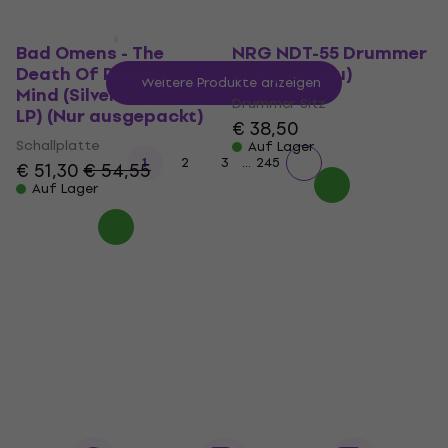
Bad Omens - The
NRG NDT-55 Drummer
Death Of Peace Of
Sitz (Wie neu)
Weitere Produkte anzeigen
Mind (Silver Vinyl) (2
Drummer Sitz
LP) (Nur ausgepackt)
€ 38,50
Schallplatte
Auf Lager
...
1
2
3
245
€ 51,30
€ 54,55
Auf Lager