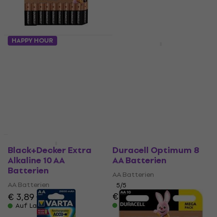
HAPPY HOUR
Mengenrabatt
Duracell Basic 18 AA
Varta LR06 Longlife 4
Batterien
AA Batterien
AA Batterien
AA Batterien
4,7
/5
5
/5
€ 10,60
€ 3,99
Auf Lager
Auf Lager
Mengenrabatt
HAPPY HOUR
Black+Decker Extra
Duracell Optimum 8
Alkaline 10 AA
AA Batterien
Batterien
AA Batterien
AA Batterien
5
/5
€ 7,99
€ 3,89
€ 3,95
Auf Lager
Auf Lager