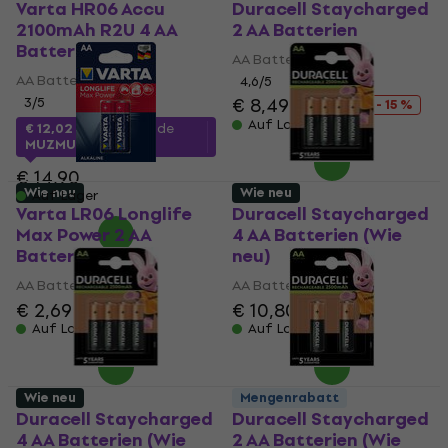
Varta HR06 Accu
Duracell Staycharged
2100mAh R2U 4 AA
2 AA Batterien
Batterien
AA Batterien
AA Batterien
4,6
/5
€ 8,49
€ 9,99
3
/5
- 15 %
Auf Lager
€ 12,02
mit dem Code
MUZMUZ-15
€ 14,90
Wie neu
Wie neu
Auf Lager
Varta LR06 Longlife
Duracell Staycharged
Max Power 2 AA
4 AA Batterien (Wie
Batterien
neu)
AA Batterien
AA Batterien
€ 2,69
€ 10,80
€ 11,40
Auf Lager
Auf Lager
Wie neu
Mengenrabatt
Duracell Staycharged
Duracell Staycharged
4 AA Batterien (Wie
2 AA Batterien (Wie