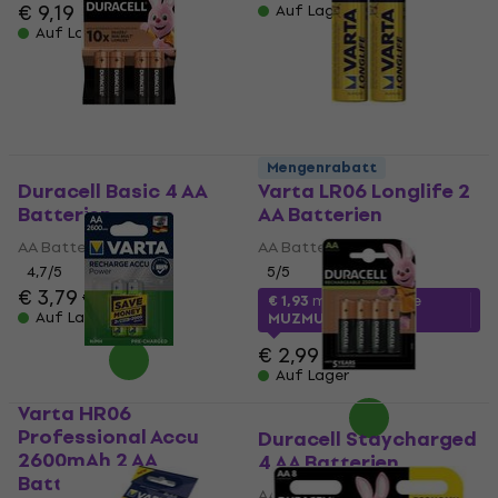
€ 9,19
Auf Lager
Auf Lager
Mengenrabatt
Duracell Basic 4 AA
Varta LR06 Longlife 2
Batterien
AA Batterien
AA Batterien
AA Batterien
4,7
/5
5
/5
€ 3,79
€ 3,89
€ 1,93
mit dem Code
Auf Lager
MUZMUZ-35
€ 2,99
Auf Lager
Varta HR06
Professional Accu
Duracell Staycharged
2600mAh 2 AA
4 AA Batterien
Batterien
AA Batterien