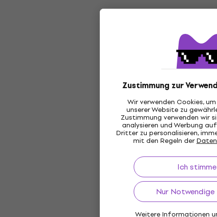
Zustimmung zur Verwend
Wir verwenden Cookies, um 
unserer Website zu gewährle
Zustimmung verwenden wir sie
analysieren und Werbung au
Dritter zu personalisieren, im
mit den Regeln der
Daten
Ich stimme
Nur Notwendige 
Weitere Informationen un