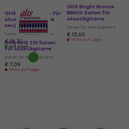
GHS Bright Bronze
BB60X Saiten für
GHS PB 605 Saiten für
Akustikgitarre
Akustikgitarre (Wie
neu)
Saiten für Akustikgitarre
€ 13,60
Saiten für Akustikgitarre
Nicht auf Lager
€ 15,30
GHS GHS 210 Saiten
Auf Lager
für Akustikgitarre
Saiten für Akustikgitarre
€ 7,09
Nicht auf Lager