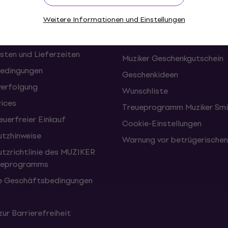
onen und Rücktritte vom
FAQ - Häufig gestellte Frag
Weitere Informationen und Einstellungen
Muziker Blog
Konzerte
sten und Lieferzeiten
Muziker Geschenkgutschein
edingungen
Geschenkideen
erfolgung
Wunschliste
vices
Treueprogramm Muziker Smi
uerfreier Einkauf
Cookie-Einstellungen
tzhinweise
Warnung vor betrügerische
tzrichtlinie des MUZIKER
eueprogramms
e Geschäftsbedingungen
zur Barrierefreiheit