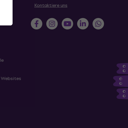
en
Kontaktiere uns
le
n Websites