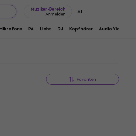
Geschenkideen
FAQ
Muziker Blog
Muziker-Bereich
AT
Anmelden
Mikrofone
PA
Licht
DJ
Kopfhörer
Audio Video
Z
Favoriten