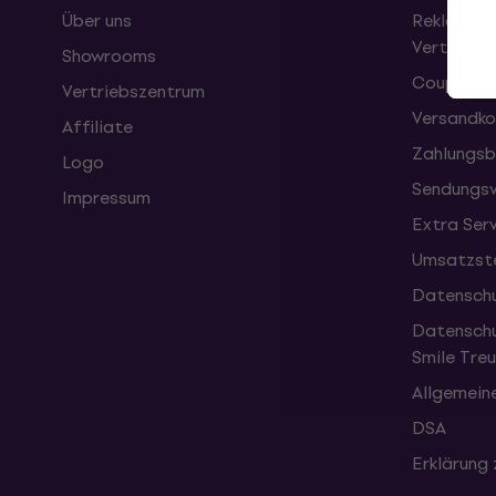
Über uns
Reklamati
Vertrag
Showrooms
Coupons
Vertriebszentrum
Versandko
Affiliate
Zahlungsb
Logo
Sendungsv
Impressum
Extra Ser
Umsatzste
Datenschu
Datenschu
Smile Tr
Allgemein
DSA
Erklärung 