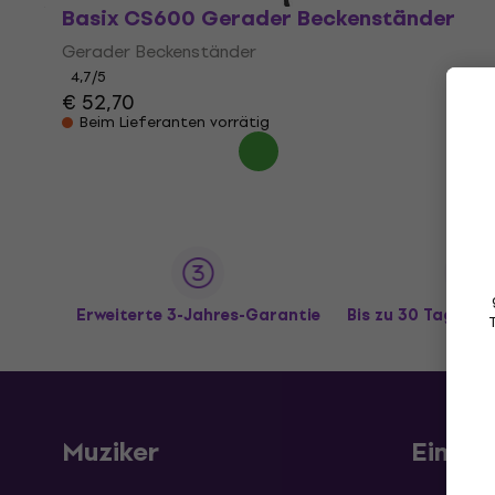
Basix CS600 Gerader Beckenständer
Gerader Beckenständer
4,7
/5
€ 52,70
Beim Lieferanten vorrätig
Erweiterte 3-Jahres-Garantie
Bis zu 30 Tage R
Muziker
Einkau