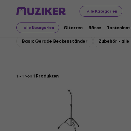
Basix
Basix Zubehör
Alle Kategorien
Basix Zubehör
Gitarren
Bässe
Tastenins
Alle Kategorien
Basix Gerade Beckenständer
Zubehör - alle
1 - 1 von
1 Produkten