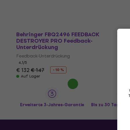
Behringer FBQ2496 FEEDBACK
DESTROYER PRO Feedback-
Unterdrückung
Feedback-Unterdrückung
4,1
/5
€ 132
€ 147
- 10 %
Auf Lager
Erweiterte 3-Jahres-Garantie
Bis zu 30 Tage R