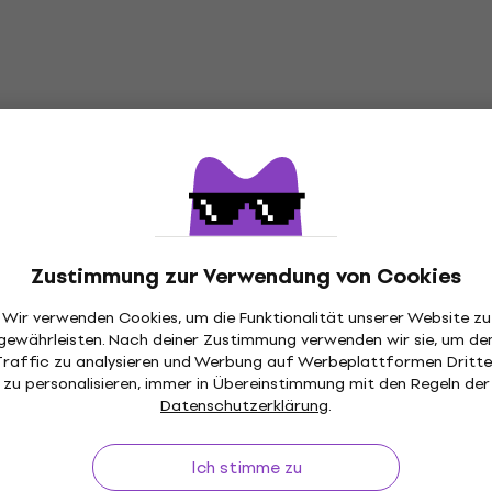
Zustimmung zur Verwendung von Cookies
Wir verwenden Cookies, um die Funktionalität unserer Website zu
gewährleisten. Nach deiner Zustimmung verwenden wir sie, um de
Traffic zu analysieren und Werbung auf Werbeplattformen Dritte
zu personalisieren, immer in Übereinstimmung mit den Regeln der
ückgaberecht
Versand gratis
von 149 €
Über 3 M
Datenschutzerklärung
.
Ich stimme zu