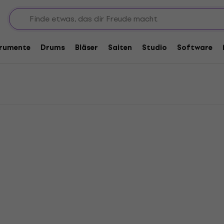
Behringer Feedback Controller
ntroller
trumente
Drums
Bläser
Saiten
Studio
Software