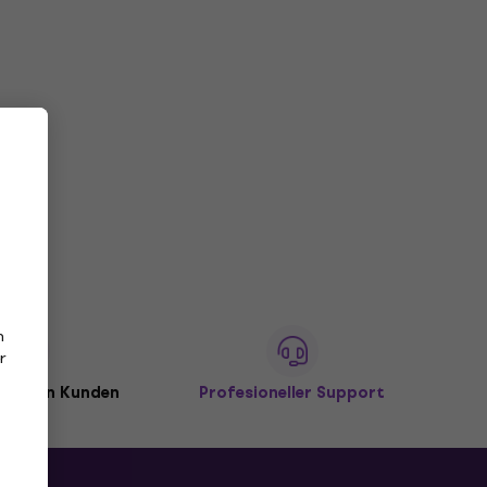
n
r
illionen Kunden
Profesioneller Support