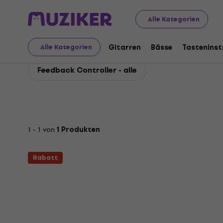
Behringer
PA
Effektgeräte und Signal-Prozessoren
Alle Kategorien
Behringer Feedback Co
Gitarren
Bässe
Tastenins
Alle Kategorien
Feedback Controller - alle
1 - 1 von
1 Produkten
Rabatt