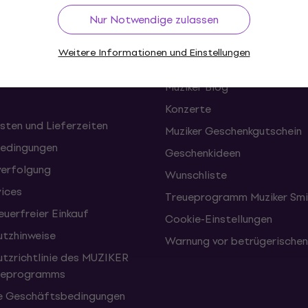
Nur Notwendige zulassen
f
Nützliches
Weitere Informationen und Einstellungen
onen und Rücktritte vom
FAQ - Häufig gestellte Frag
Muziker Blog
Konzerte
sten und Lieferzeiten
Muziker Geschenkgutschein
edingungen
Geschenkideen
erfolgung
Wunschliste
vices
Treueprogramm Muziker Smi
uerfreier Einkauf
Cookie-Einstellungen
tzhinweise
Warnung vor betrügerische
tzrichtlinie des MUZIKER
eueprogramms
e Geschäftsbedingungen