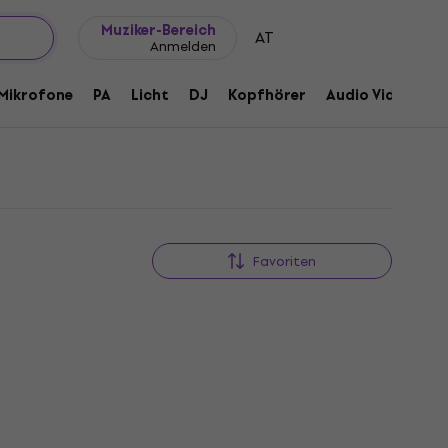
Geschenkideen
FAQ
Muziker Blog
Muziker-Bereich
AT
Anmelden
Mikrofone
PA
Licht
DJ
Kopfhörer
Audio Video
Z
Favoriten