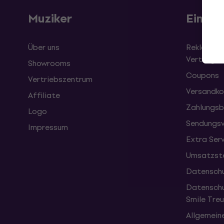
Muziker
Einkau
Über uns
Reklamati
Vertrag
Showrooms
Coupons
Vertriebszentrum
Versandko
Affiliate
Zahlungsb
Logo
Sendungsv
Impressum
Extra Ser
Umsatzste
Datenschu
Datenschu
Smile Tr
Allgemein