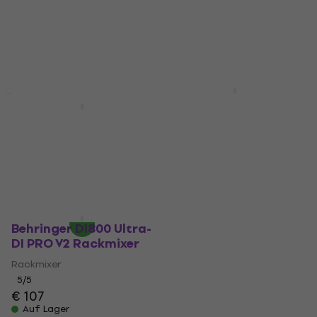
Behringer RX1602-V2
Rackmixer
Behringer RX1202FX V2
Rackmixer
Rackmixer
Rackmixer
4,9
/5
€ 93,40
5
/5
Auf Lager
€ 159
Auf Lager
Behringer DI800 Ultra-
DI PRO V2 Rackmixer
Rackmixer
5
/5
€ 107
Auf Lager