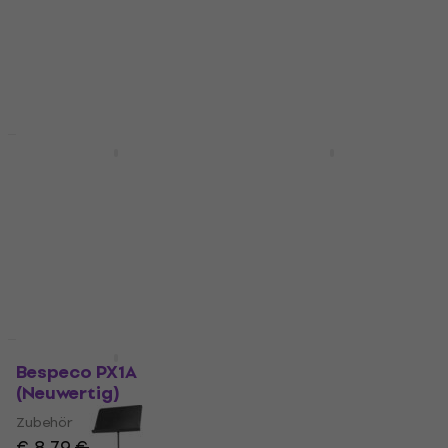
(Neuwertig)
(Neuwertig)
Zubehör
Zubehör
€ 8,89
€ 9,29
€ 8,89
€ 9,29
Auf Lager
Auf Lager
Neuwertig
Wie neu
Bespeco PX1A
Bespeco PX1A
(Beschädigt)
(Neuwertig)
Zubehör
Zubehör
€ 7,59
€ 7,99
€ 8,89
€ 9,29
Auf Lager
Auf Lager
Wie neu
Mengenrabatt
Bespeco PX1A
Bespeco MS3A
(Neuwertig)
Notenständer (Wie
neu)
Zubehör
Notenständer
€ 8,79
€ 9,29