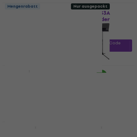
Mengenrabatt
Nur ausgepackt
Bespeco BP 1 EXN
Bespeco MS3A
Notenständer
Notenständer
Notenständer
Notenständer
4,4
/5
3
/5
€ 19,70
€ 20,10
€ 42,29
mit dem Code
Auf Lager
MUZMUZ-5
€ 46,90
Auf Lager
Neuwertig
Neuwertig
Bespeco PX1A
Bespeco MS 3 P
Notenständer (Nur
Zubehör
ausgepackt)
3,5
/5
€ 22,90
€ 23,40
Notenständer
Auf Lager
€ 37,70
€ 39,50
Auf Lager
Beschädigt
Neuwertig
Bespeco PX1A
Bespeco PX1A