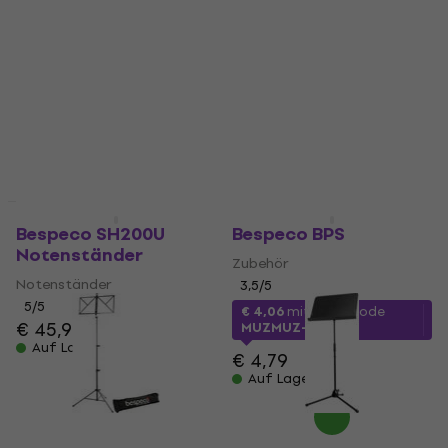
Notenständer
Notenständer
Notenständer
4,8
/5
€ 66,30
4,8
/5
Auf Lager
€ 22
Auf Lager
Mengenrabatt
Mengenrabatt
Bespeco SH200U
Bespeco BPS
Notenständer
Zubehör
Notenständer
3,5
/5
5
/5
€ 4,06
mit dem Code
€ 45,90
MUZMUZ-15
Auf Lager
€ 4,79
Auf Lager