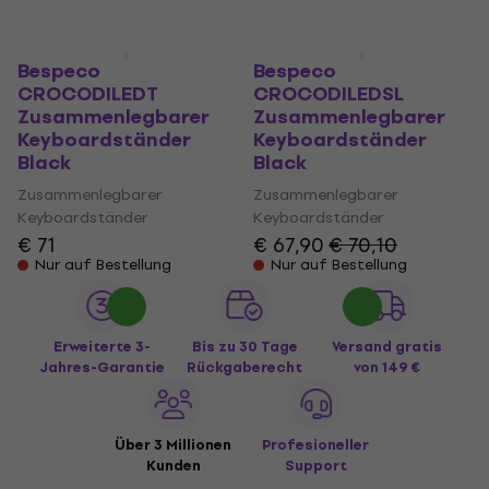
Bespeco
Bespeco
CROCODILEDT
CROCODILEDSL
Zusammenlegbarer
Zusammenlegbarer
Keyboardständer
Keyboardständer
Black
Black
Zusammenlegbarer
Zusammenlegbarer
Keyboardständer
Keyboardständer
€ 71
€ 67,90
€ 70,10
Nur auf Bestellung
Nur auf Bestellung
Erweiterte 3-
Bis zu 30 Tage
Versand gratis
Jahres-Garantie
Rückgaberecht
von 149 €
Über 3 Millionen
Profesioneller
Kunden
Support