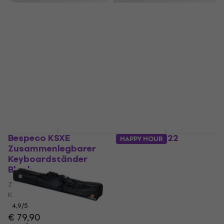
Bespeco KSXE
Bespeco KS22
HAPPY HOUR
Zusammenlegbarer
Zusammenlegbarer
Keyboardständer
Keyboardständer
Black
Black
Zusammenlegbarer
Zusammenlegbarer
Keyboardständer
Keyboardständer
4,9
/5
4,6
/5
€ 79,90
€ 97,70