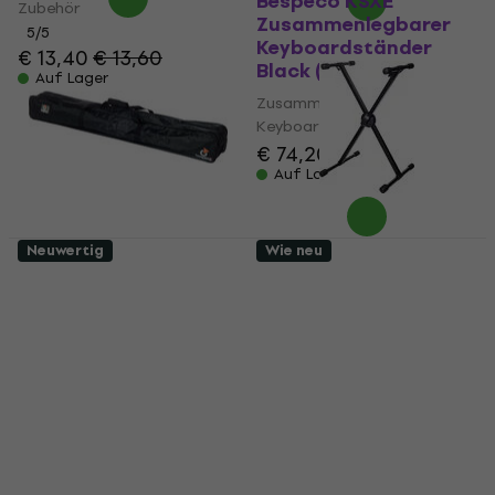
Bespeco KSXE
Zubehör
Zusammenlegbarer
5
/5
Keyboardständer
€ 13,40
€ 13,60
Black (Wie neu)
Auf Lager
Zusammenlegbarer
Keyboardständer
€ 74,20
€ 76,03
Auf Lager
Neuwertig
Wie neu
Bespeco BAGKST2
Bespeco KS12
Tasche für
Zusammenlegbarer
Keyboardständer
Keyboardständer
(Wie neu)
Black (Wie neu)
Tasche für Keyboardständer
Zusammenlegbarer
Keyboardständer
€ 16,70
€ 18,10
€ 56,60
€ 59,60
Auf Lager
Auf Lager