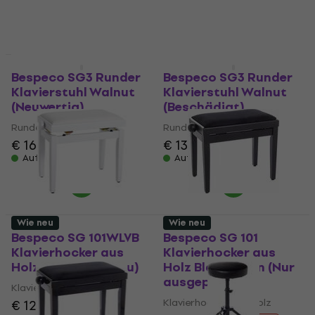
€ 69,80
€ 167
€ 188
Auf Lager
- 11 %
Auf Lager
Wie neu
Nur ausgepackt
Bespeco SG3 Runder
Bespeco SG3 Runder
Klavierstuhl Walnut
Klavierstuhl Walnut
(Neuwertig)
(Beschädigt)
Runder Klavierstuhl
Runder Klavierstuhl
€ 167
€ 136
€ 142
Auf Lager
Auf Lager
Wie neu
Wie neu
Bespeco SG 101WLVB
Bespeco SG 101
Klavierhocker aus
Klavierhocker aus
Holz White (Wie neu)
Holz Black Satin (Nur
ausgepackt)
Klavierhocker aus Holz
Klavierhocker aus Holz
€ 127
€ 134