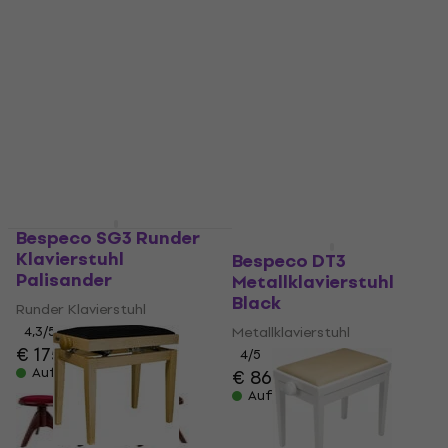
4,7
/5
4,8
/5
€ 211
€ 205
€ 210
Auf Lager
Auf Lager
Bespeco SG3 Runder
Wie neu
Klavierstuhl
Bespeco DT3
Palisander
Metallklavierstuhl
Black
Runder Klavierstuhl
4,3
/5
Metallklavierstuhl
€ 175
4
/5
Auf Lager
€ 86,60
€ 87,50
Auf Lager