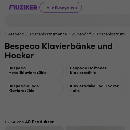
Alle Kategorien
Bespeco
Tasteninstrumente
Zubehör für Tasteninstrumen
Bespeco Klavierbänke und
Hocker
Bespeco
Bespeco Holzoder
Metallklavierstühle
Klavierstühle
Bespeco Runde
Klavierbänke und Hocker
Klavierstühle
- alle
1 - 34 von
40 Produkten