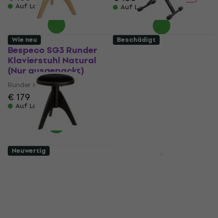
Auf Lager
Auf Lager
Wie neu
Beschädigt
Bespeco SG3 Runder
Bespeco SG8EX
Klavierstuhl Natural
Metallklavierstuhl
(Nur ausgepackt)
Black (Nur
ausgepackt)
Runder Klavierstuhl
Metallklavierstuhl
€ 179
€ 69,70
Auf Lager
Auf Lager
Neuwertig
Nur ausgepackt
Bespeco SG3 Runder
Bespeco SG3 Runder
Klavierstuhl
Klavierstuhl
Palisander (Wie neu)
Palisander
(Beschädigt)
Runder Klavierstuhl
Runder Klavierstuhl
€ 173
Auf Lager