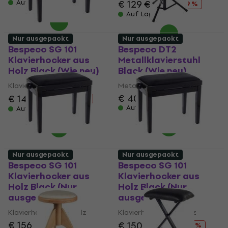
Auf Lager
€ 129
€ 141
- 9 %
Auf Lager
Nur ausgepackt
Nur ausgepackt
Bespeco SG 101
Bespeco DT2
Klavierhocker aus
Metallklavierstuhl
Holz Black (Wie neu)
Black (Wie neu)
Klavierhocker aus Holz
Metallklavierstuhl
€ 40
€ 42,90
€ 146
€ 153
- 5 %
Auf Lager
Auf Lager
Nur ausgepackt
Nur ausgepackt
Bespeco SG 101
Bespeco SG 101
Klavierhocker aus
Klavierhocker aus
Holz Black (Nur
Holz Black (Nur
ausgepackt)
ausgepackt)
Klavierhocker aus Holz
Klavierhocker aus Holz
€ 156
€ 150
€ 178
- 16 %