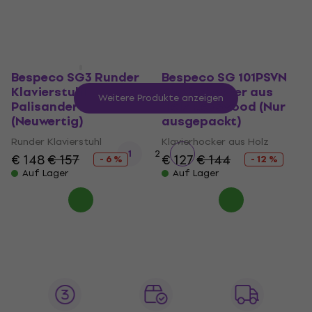
€ 143
€ 153
- 7 %
Auf Lager
Bespeco SG3 Runder
Bespeco SG 101PSVN
Klavierstuhl
Klavierhocker aus
Weitere Produkte anzeigen
Palisander
Holz Rosewood (Nur
(Neuwertig)
ausgepackt)
Runder Klavierstuhl
Klavierhocker aus Holz
1
2
€ 148
€ 157
€ 127
€ 144
- 6 %
- 12 %
Auf Lager
Auf Lager