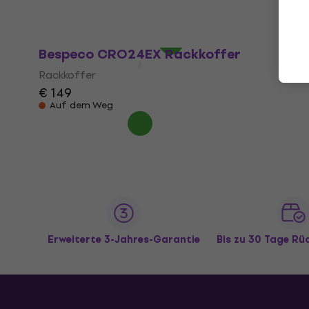
€ 110
€ 126,72
- 13 %
Auf Lager
Bespeco CRO24EX Rackkoffer
Rackkoffer
€ 149
Auf dem Weg
Erweiterte 3-Jahres-Garantie
Bis zu 30 Tage R