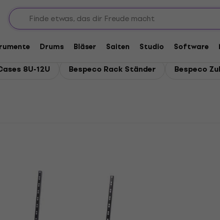
eco Rack Cases und Ständer
nd Ständer
trumente
Drums
Bläser
Saiten
Studio
Software
Cases 8U-12U
Bespeco Rack Ständer
Bespeco Zu