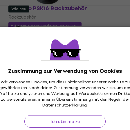
Bespeco PSK16 Rackzubehör
Wie neu
Rackzubehör
€ 1,60
mit dem Code
MUZMUZ-30
€ 2,39
Auf Lager
Nur ausgepackt
Bespeco RK110 Rackzubehör (Wie neu)
Zustimmung zur Verwendung von Cookies
Rackzubehör
€ 11,50
€ 12,80
Wir verwenden Cookies, um die Funktionalität unserer Website zu
Auf Lager
gewährleisten. Nach deiner Zustimmung verwenden wir sie, um de
Traffic zu analysieren und Werbung auf Werbeplattformen Dritte
zu personalisieren, immer in Übereinstimmung mit den Regeln der
Datenschutzerklärung
.
Bespeco PR2K Rackzubehör (Nur
Ich stimme zu
ausgepackt)