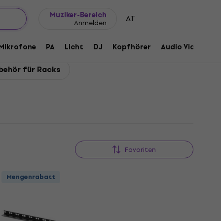
Geschenkideen
FAQ
Muziker Blog
Muziker-Bereich
AT
Anmelden
Mikrofone
PA
Licht
DJ
Kopfhörer
Audio Video
Z
behör für Racks
Favoriten
Mengenrabatt