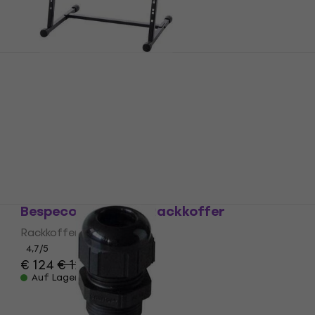
Bespeco BPRACKM8 Rack
Rack
4,5
/5
€ 33,90
€ 35
Auf Lager
Bespeco CRO23EX Rackkoffer
Rackkoffer
4,7
/5
€ 124
€ 129
Auf Lager