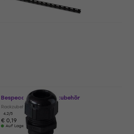
HAPPY HOUR
Bespeco RK110 Rackzubehör
Rackzubehör
4,5
/5
€ 14,40
Auf Lager
Bespeco RK30 Rackzubehör
Rackzubehör
4,2
/5
€ 0,19
Auf Lager