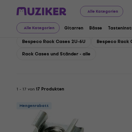
Bespeco
Zubehör
Taschen, Koffer und Racks
Besp
Alle Kategorien
Bespeco Rack Cases u
Gitarren
Bässe
Tastenins
Alle Kategorien
Bespeco Rack Cases 2U-6U
Bespeco Rack 
Rack Cases und Ständer - alle
1 - 17 von
17 Produkten
Mengenrabatt