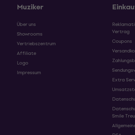
Muziker
Einkau
Über uns
Reklamati
Vertrag
Showrooms
Coupons
Vertriebszentrum
Versandko
Affiliate
Zahlungsb
Logo
Sendungsv
Impressum
Extra Ser
Umsatzste
Datenschu
Datenschu
Smile Tr
Allgemein