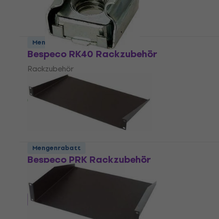
Mengenrabatt
Bespeco RK40 Rackzubehör
Rackzubehör
4,7
/5
€ 0,49
Auf Lager
Mengenrabatt
Bespeco PRK Rackzubehör
Rackzubehör
4,6
/5
€ 26,37
mit dem Code
MUZMUZ-5
€ 28,90