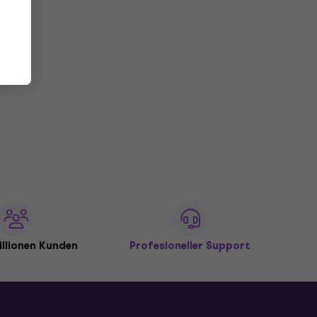
4,4
/5
€ 0,29
Auf dem Weg
illionen Kunden
Profesioneller Support