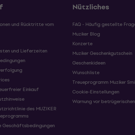
f
Nützliches
onen und Rücktritte vom
FAQ - Häufig gestellte Frag
Muziker Blog
Konzerte
sten und Lieferzeiten
Muziker Geschenkgutschein
edingungen
Geschenkideen
erfolgung
Wunschliste
vices
Treueprogramm Muziker Smi
uerfreier Einkauf
Cookie-Einstellungen
tzhinweise
Warnung vor betrügerische
tzrichtlinie des MUZIKER
eueprogramms
e Geschäftsbedingungen