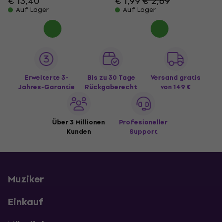
€ 13,40
€ 1,99
€ 2,69
Auf Lager
Auf Lager
Erweiterte 3-
Bis zu 30 Tage
Versand gratis
Jahres-Garantie
Rückgaberecht
von 149 €
Über 3 Millionen
Profesioneller
Kunden
Support
Muziker
Einkauf