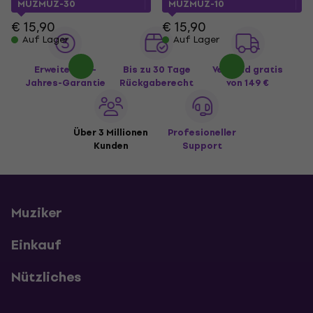
MUZMUZ-30
MUZMUZ-10
€ 15,90
€ 15,90
Auf Lager
Auf Lager
Erweiterte 3-
Bis zu 30 Tage
Versand gratis
Jahres-Garantie
Rückgaberecht
von 149 €
Über 3 Millionen
Profesioneller
Kunden
Support
Muziker
Einkauf
Nützliches