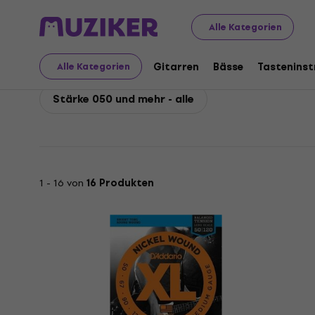
D'Addario
Bässe
Bass Saiten
4-Saiter Sets
D'Adda
Alle Kategorien
D'Addario Stärke 050 
Gitarren
Bässe
Tastenins
Alle Kategorien
Stärke 050 und mehr - alle
1 - 16 von
16 Produkten