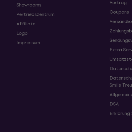
Vertrag
Showrooms
Coupons
Vertriebszentrum
Versandko
Affiliate
Zahlungsb
Logo
Sendungsv
Impressum
Extra Ser
Umsatzste
Datenschu
Datenschu
Smile Tr
Allgemein
DSA
Erklärung 