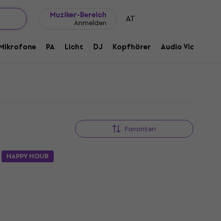
Geschenkideen
FAQ
Muziker Blog
Muziker-Bereich
AT
Anmelden
Mikrofone
PA
Licht
DJ
Kopfhörer
Audio Video
Z
Favoriten
HAPPY HOUR