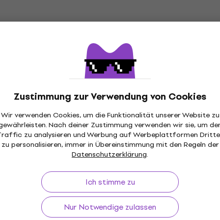
Saiten für E-Bass
€ 75,17
mit dem Code
MUZMUZ-20
€ 96,90
Auf Lager
Nur ausgepackt
D'Addario NYXL50105 Saiten für E-Bass
Zustimmung zur Verwendung von Cookies
Saiten für E-Bass
€ 42,40
€ 42,90
Wir verwenden Cookies, um die Funktionalität unserer Website zu
Auf Lager
gewährleisten. Nach deiner Zustimmung verwenden wir sie, um de
Traffic zu analysieren und Werbung auf Werbeplattformen Dritte
zu personalisieren, immer in Übereinstimmung mit den Regeln der
Datenschutzerklärung
.
D'Addario ETB92M Saiten für E-Bass
Ich stimme zu
(Nur ausgepackt)
Saiten für E-Bass
Nur Notwendige zulassen
€ 74,40