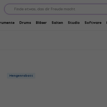
rio Stärke 050 und mehr
und mehr
trumente
Drums
Bläser
Saiten
Studio
Software
Mengenrabatt