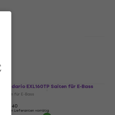
Saiten für E-Bass
€ 40,23
mit dem Code
MUZMUZ-5
€ 42,90
Auf Lager
D'Addario EXL160S Saiten für E-Bass
(Wie neu)
Saiten für E-Bass
€ 20,80
€ 21,30
n
r
Auf Lager
D'Addario EXL160TP Saiten für E-Bass
Saiten für E-Bass
4,8
/5
€ 37,40
Beim Lieferanten vorrätig