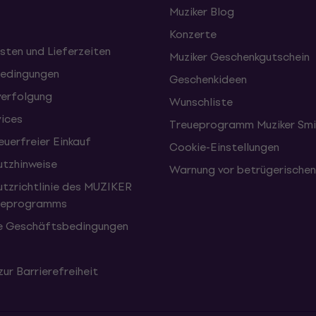
Muziker Blog
Konzerte
sten und Lieferzeiten
Muziker Geschenkgutschein
edingungen
Geschenkideen
erfolgung
Wunschliste
vices
Treueprogramm Muziker Smi
uerfreier Einkauf
Cookie-Einstellungen
tzhinweise
Warnung vor betrügerische
tzrichtlinie des MUZIKER
eueprogramms
e Geschäftsbedingungen
zur Barrierefreiheit