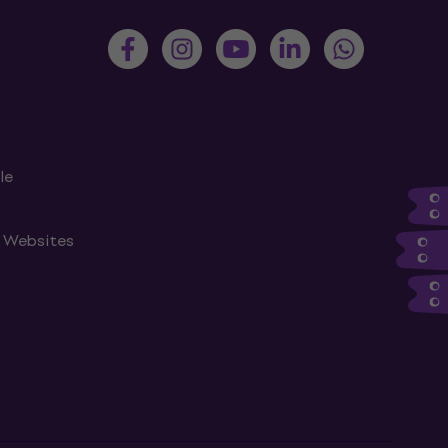
le
n Websites