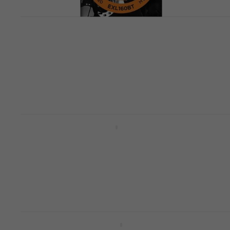
D'Addario EXL160BT Saiten für E-Bass
Saiten für E-Bass
4,8
/5
€ 20
Auf Lager
D'Addario EPS230 Saiten für E-Bass
Saiten für E-Bass
4,8
/5
€ 26,40
mit dem Code
MUZMUZ-35
€ 41,90
Auf Lager
D'Addario EXL170TP Saiten für E-Bass