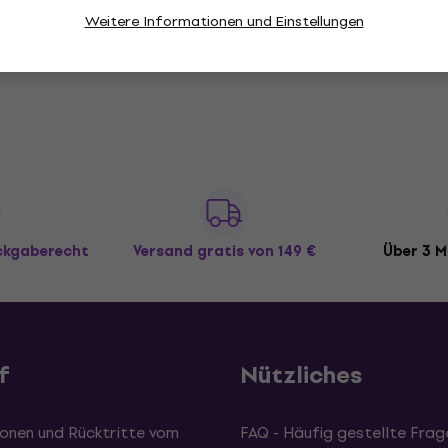
Auf Lager
Weitere Informationen und Einstellungen
ückgaberecht
Versand gratis
von 149 €
Über 3 M
f
Nützliches
onen und Rücktritte vom
FAQ - Häufig gestellte Frag