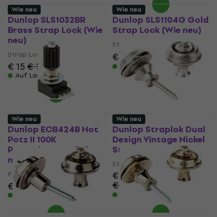
Wie neu
Wie neu
Dunlop SLS1032BR
Dunlop SLS1104G Gold
Brass Strap Lock (Wie
Strap Lock (Wie neu)
neu)
Strap Lock
Strap Lock
€ 15,10
€ 18
- 16 %
€ 15
€ 15,30
Auf Lager
Auf Lager
Wie neu
Wie neu
Dunlop ECB424B Hot
Dunlop Straplok Dual
Potz II 100K
Design Vintage Nickel
Potenziometer (Wie
Strap Lock (Wie neu)
neu)
Strap Lock
Potenziometer
€ 23,70
€ 29,60
€ 23,10
€ 23,66
- 20 %
Auf Lager
Auf Lager