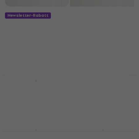
Filtern
Newsletter-Rabatt
Dunlop 7036 Black
Strap Lock
Dunlop SLS1033BK
Black Strap Lock
Strap Lock
Strap Lock
4,1
/5
€ 1,99
4,7
/5
Auf Lager
€ 23,90
Auf Lager
Dunlop SLS1031N
Dunlop SLS1103BK