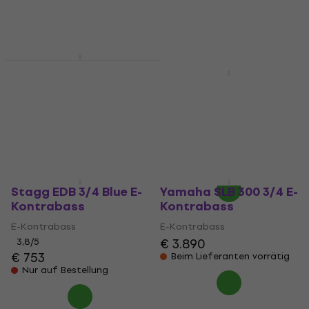
Nur auf Bestellung
Nur auf Bestellung
Stagg EDB 3/4
Natural E-Kontrabass
Ibanez UB805-MOB
Mahogany Oil Burst E-
E-Kontrabass
Kontrabass
3,8
/5
€ 761
E-Kontrabass
Nur auf Bestellung
€ 1.099
€ 1.149
- 4 %
Nur auf Bestellung
Stagg EDB 3/4 Blue E-
Yamaha SLB 300 3/4 E-
Kontrabass
Kontrabass
E-Kontrabass
E-Kontrabass
€ 3.890
3,8
/5
€ 753
Beim Lieferanten vorrätig
Nur auf Bestellung