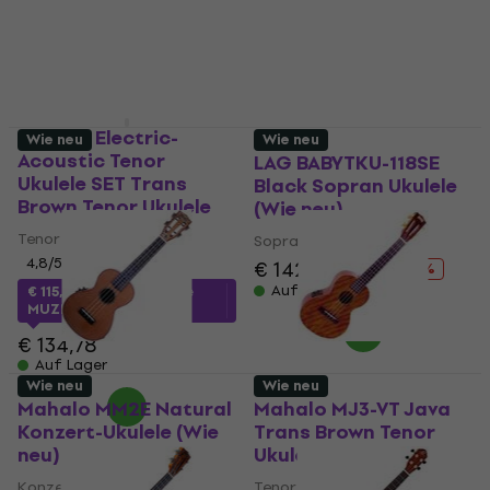
Mahalo Electric-
Wie neu
Wie neu
Acoustic Tenor
LAG BABYTKU-118SE
Ukulele SET Trans
Black Sopran Ukulele
Brown Tenor Ukulele
(Wie neu)
Tenor Ukulele
Sopran Ukulele
4,8
/5
€ 142
€ 169
- 16 %
Auf Lager
€ 115,47
mit dem Code
MUZMUZ-10
€ 134,78
Auf Lager
Wie neu
Wie neu
Mahalo MM2E Natural
Mahalo MJ3-VT Java
Konzert-Ukulele (Wie
Trans Brown Tenor
neu)
Ukulele (Wie neu)
Konzert-Ukulele
Tenor Ukulele