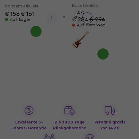
Bass Ukulele
Konzert-Ukulele
4,8
/5
€ 158
€ 161
1
2
3
€ 284
€ 294
Auf Lager
Auf dem Weg
Erweiterte 3-
Bis zu 30 Tage
Versand gratis
Jahres-Garantie
Rückgaberecht
von 149 €