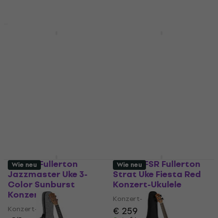
Fender Fullerton Tele
Fender Fullerton
Uke Lake Placid Blue
Jazzmaster Uke Shell
Konzert-Ukulele
Pink Konzert-Ukulele
Konzert-Ukulele
Konzert-Ukulele
€ 210
5
/5
€ 193
Auf Lager
Auf Lager
Fender Fullerton
Fender FSR Fullerton
Wie neu
Wie neu
Jazzmaster Uke 3-
Strat Uke Fiesta Red
Color Sunburst
Konzert-Ukulele
Konzert-Ukulele
Konzert-Ukulele
Konzert-Ukulele
€ 259