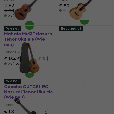
€ 82,60
€ 80,20
€ 90,40
- 9 %
Auf Lager
Auf Lager
Wie neu
Beschädigt
Mahalo MM3E Natural
Ortega RU5CE-BA
Tenor Ukulele (Wie
Natural Bariton
neu)
Ukulele (Wie neu)
Tenor Ukulele
Bariton Ukulele
€ 133
€ 137,61
€ 134
€ 150
- 11 %
Auf Lager
Auf Lager
Wie neu
Neuwertig
Cascha CUTCS1-EQ
Ortega RUCOAL-CE
Natural Tenor Ukulele
Coal Black Konzert-
(Wie neu)
Ukulele (Beschädigt)
Tenor Ukulele
Konzert-Ukulele
€ 135
€ 156
€ 119
€ 127
- 13 %
- 6 %