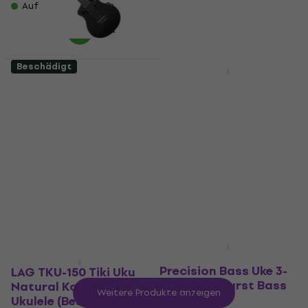
Auf Lager
Auf Lager
Beschädigt
Ortega RTPS-U-SBK-L
Epiphone Les Paul
Satin Black Tenor
Vintage Sunburst
Ukulele (Wie neu)
Tenor Ukulele
(Neuwertig)
Tenor Ukulele
Tenor Ukulele
€ 206
€ 216
- 5 %
€ 167
€ 171
Auf Lager
Auf Lager
Fender Fullerton
Precision Bass Uke 3-
LAG TKU-150 Tiki Uku
Color Sunburst Bass
Natural Konzert-
Weitere Produkte anzeigen
Ukulele
Ukulele (Beschädigt)