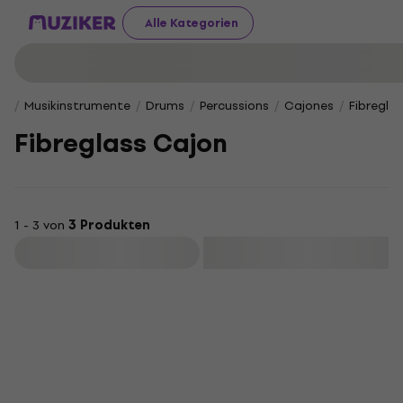
Alle Kategorien
Musikinstrumente
Drums
Percussions
Cajones
Fibregla
Fibreglass Cajon
1 - 3 von
3 Produkten
Filtern