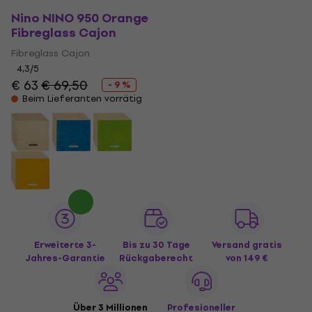
Nino NINO 950 Orange
Fibreglass Cajon
Fibreglass Cajon
4,3
/5
€ 63
€ 69,50
- 9 %
Beim Lieferanten vorrätig
Erweiterte 3-
Bis zu 30 Tage
Versand gratis
Jahres-Garantie
Rückgaberecht
von 149 €
Über 3 Millionen
Profesioneller