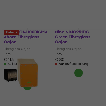
Meinl MCAJ100BK-MA
Nino NINO951DG
Rabatt
Ahorn Fibreglass
Green Fibreglass
Cajon
Cajon
Fibreglass Cajon
Fibreglass Cajon
5
/5
5
/5
€ 113
€ 80
Auf Lager
Nur auf Bestellung