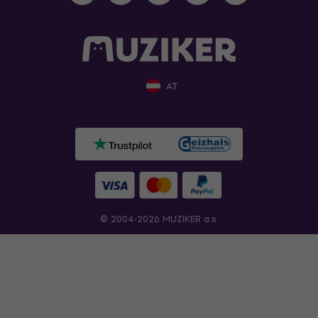
AT
© 2004-2026 MUZIKER a.s.