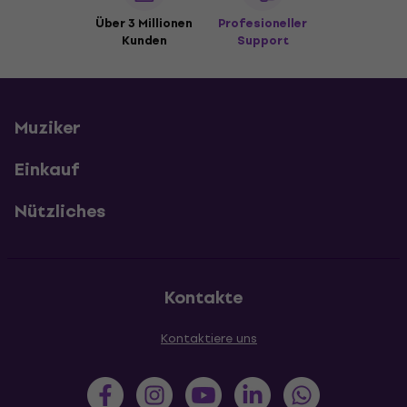
Über 3 Millionen
Profesioneller
Kunden
Support
Muziker
Einkauf
Nützliches
Kontakte
Kontaktiere uns