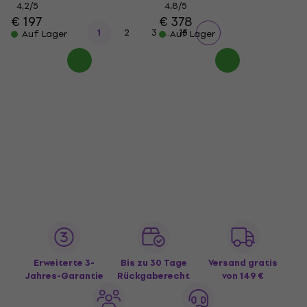
4,2
/5
4,8
/5
€ 197
€ 378
...
1
2
3
15
Auf Lager
Auf Lager
Erweiterte 3-
Bis zu 30 Tage
Versand gratis
Jahres-Garantie
Rückgaberecht
von 149 €