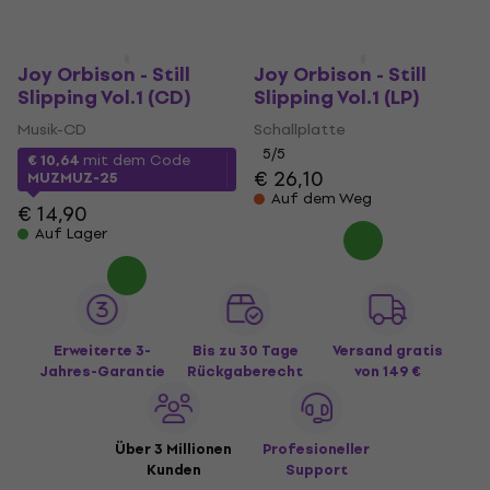
Joy Orbison - Still
Joy Orbison - Still
Slipping Vol.1 (CD)
Slipping Vol.1 (LP)
Musik-CD
Schallplatte
5
/5
€ 10,64
mit dem Code
€ 26,10
MUZMUZ-25
Auf dem Weg
€ 14,90
Auf Lager
Erweiterte 3-
Bis zu 30 Tage
Versand gratis
Jahres-Garantie
Rückgaberecht
von 149 €
Über 3 Millionen
Profesioneller
Kunden
Support