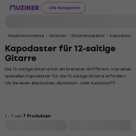
Alle Kategorien
Musikinstrumente
Gitarren
Gitarrenzubehör
Kapodaster
Kapodaster für 12-saitige
Gitarre
Die 12-saitige Gitarre hat ein breiteres Griffbrett, was einen
speziellen Kapodaster für die 12-saitige Gitarre erfordert.
Ob Sie einen elastischen, Aluminium- oder Kunststoff-
Kapodaster wählen. Damit können Sie zu einer präzisen
Abstimmung und zuverlässigen Klemmung der Saiten sicher
sein.
1 - 7 von
7 Produkten
Filtern