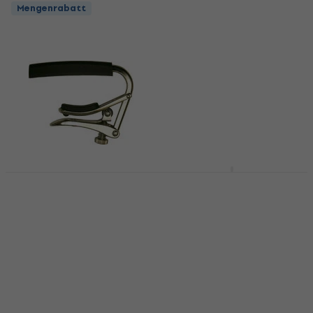
Mengenrabatt
Kyser KG12BA Quick-
Change String Black
Shubb C3 Nickel
Kapodaster für 12-
Kapodaster für 12-
saitige Gitarre
saitige Gitarre
Kapodaster für 12-saitige
Kapodaster für 12-saitige
Gitarre
Gitarre
4,7
/5
4,9
/5
€ 22
€ 22
€ 22,50
Auf Lager
Auf Lager