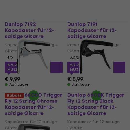
Dunlop 7192
Dunlop 7191
Kapodaster für 12-
Kapodaster für 12-
saitige Gitarre
saitige Gitarre
Kapodaster für 12-saitige
Kapodaster für 12-saitige
Gitarre
Gitarre
4
/5
3,8
/5
€ 9,22
mit dem Code
€ 7,70
mit dem Code
MUZMUZ-5
MUZMUZ-10
€ 9,99
€ 8,99
Auf Lager
Auf Lager
Dunlop 66CSC Trigger
Dunlop 66CBK Trigger
Rabatt
Fly 12 String Chrome
Fly 12 String Black
Kapodaster für 12-
Kapodaster für 12-
saitige Gitarre
saitige Gitarre
Kapodaster für 12-saitige
Kapodaster für 12-saitige
Gitarre
Gitarre