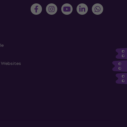
le
n Websites