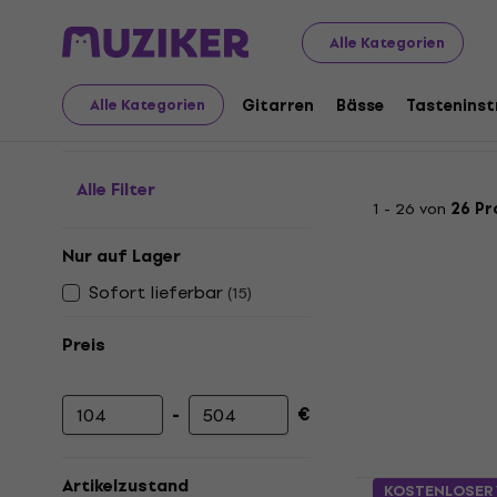
Musikinstrumente
Drums
Zubehör für Drums
Tasch
Alle Kategorien
Koffer für Drums
Gitarren
Bässe
Tastenins
Alle Kategorien
Alle Filter
1 - 26 von
26 Pr
Nur auf Lager
Sofort lieferbar
(
15
)
Preis
-
€
Mindestpreis
Höchstpreis
Hardcase 
Artikelzustand
KOSTENLOSER