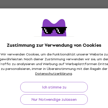
€ 191
€ 204
- 6 %
Auf Lager
1SKB-D1618
Hardcase HN14FFS
koffer
Schlagzeugkoffer
fer
Schlagzeugkoffer
5
/5
€ 136
llung
Beim Lieferanten vorrätig
Zustimmung zur Verwendung von Cookies
Wir verwenden Cookies, um die Funktionalität unserer Website zu
HNP14TR
Hardcase HNP12TR
gewährleisten. Nach deiner Zustimmung verwenden wir sie, um de
koffer
Schlagzeugkoffer
Traffic zu analysieren und Werbung auf Werbeplattformen Dritte
fer
zu personalisieren, immer in Übereinstimmung mit den Regeln der
Schlagzeugkoffer
Datenschutzerklärung
.
5
/5
€ 125
llung
Beim Lieferanten vorrätig
Ich stimme zu
1SKB-D1822
Hardcase HN18FT
koffer
Schlagzeugkoffer
Nur Notwendige zulassen
fer
Schlagzeugkoffer