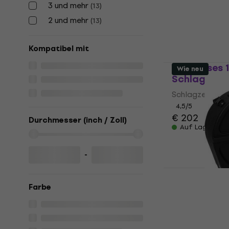
Schlagzeug
3 und mehr
(
13
)
Schlagzeugkof
2 und mehr
(
13
)
5
/5
€ 112
€ 125
Kompatibel mit
Auf Lager
SKB Cases 
Wie neu
Schlagzeug
Schlagzeugkof
4,5
/5
€ 202
Durchmesser (inch / Zoll)
Auf Lager
-
Hardcase 
Farbe
Schlagzeug
Schlagzeugkof
€ 104
€ 127,7