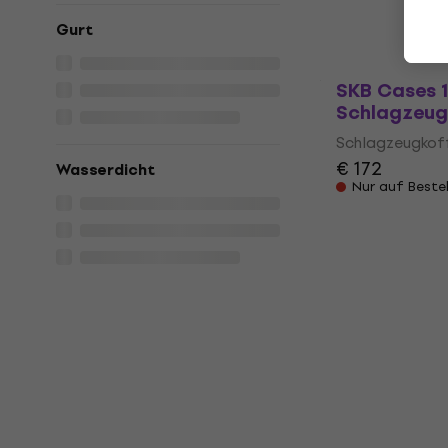
€ 504
Gurt
Nur auf Beste
SKB Cases 
Schlagzeug
Schlagzeugkof
€ 172
Wasserdicht
Nur auf Beste