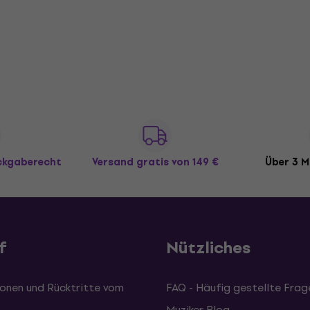
ückgaberecht
Versand gratis
von 149 €
Über 3 M
f
Nützliches
onen und Rücktritte vom
FAQ - Häufig gestellte Frag
Muziker Blog