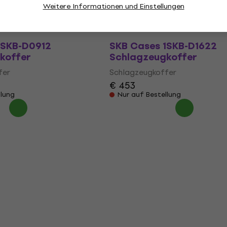
Weitere Informationen und Einstellungen
€ 195
€ 199
llung
Beim Lieferanten vorrätig
1SKB-D0912
SKB Cases 1SKB-D1622
koffer
Schlagzeugkoffer
fer
Schlagzeugkoffer
€ 453
llung
Nur auf Bestellung