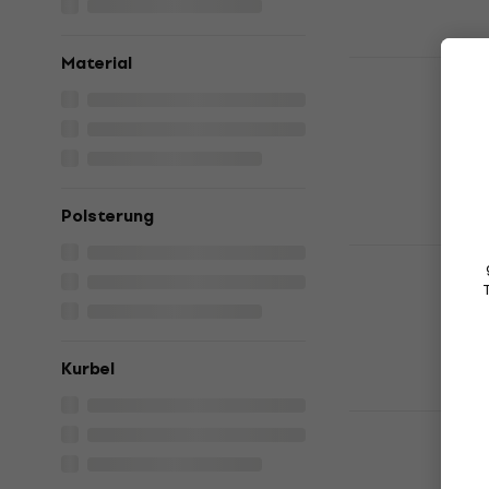
Auf Lager
Material
SKB Cases 
Schlagzeug
Schlagzeugkof
€ 285
Nur auf Beste
Polsterung
Hardcase 
Schlagzeug
Schlagzeugkof
5
/5
€ 158
Kurbel
Nur auf Beste
SKB Cases 
Schlagzeug
Schlagzeugkof