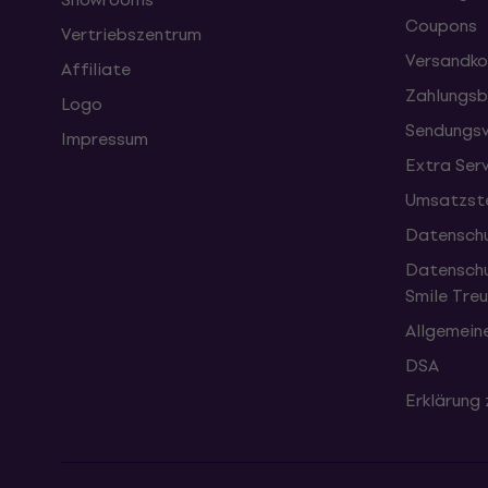
Coupons
Vertriebszentrum
Versandko
Affiliate
Zahlungsb
Logo
Sendungsv
Impressum
Extra Ser
Umsatzste
Datenschu
Datenschu
Smile Tr
Allgemein
DSA
Erklärung 