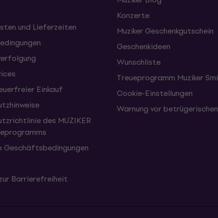
Konzerte
sten und Lieferzeiten
Muziker Geschenkgutschein
edingungen
Geschenkideen
erfolgung
Wunschliste
vices
Treueprogramm Muziker Smi
uerfreier Einkauf
Cookie-Einstellungen
tzhinweise
Warnung vor betrügerische
tzrichtlinie des MUZIKER
eueprogramms
e Geschäftsbedingungen
zur Barrierefreiheit