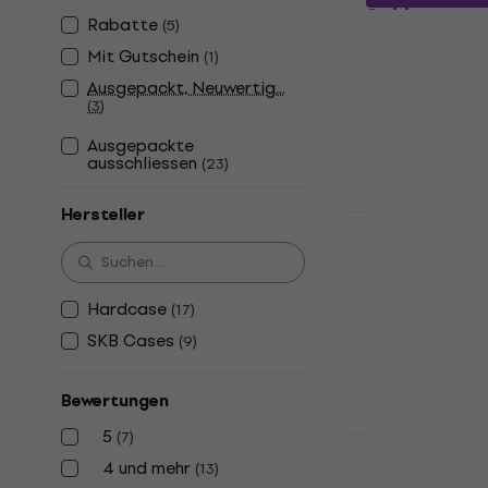
Schlagzeug
Rabatte
(
5
)
Schlagzeugkof
Mit Gutschein
(
1
)
5
/5
Ausgepackt, Neuwertig...
€ 279
€ 285
(
3
)
Auf Lager
Ausgepackte
ausschliessen
(
23
)
Hersteller
Rabatt
Hardcase 
Schlagzeug
Schlagzeugkof
Hardcase
(
17
)
4,9
/5
SKB Cases
(
9
)
€ 125
Auf Lager
Bewertungen
5
(
7
)
4 und mehr
(
13
)
Hardcase 