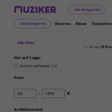
Musikinstrumente
Licht
Laser
Alle Kategorien
Laser
Gitarren
Bässe
Tastenins
Alle Kategorien
Alle Filter
1 - 19 von
19 Pr
Nur auf Lager
Sofort lieferbar
(
12
)
Preis
-
€
Mindestpreis
Höchstpreis
Artikelzustand
Light4Me 