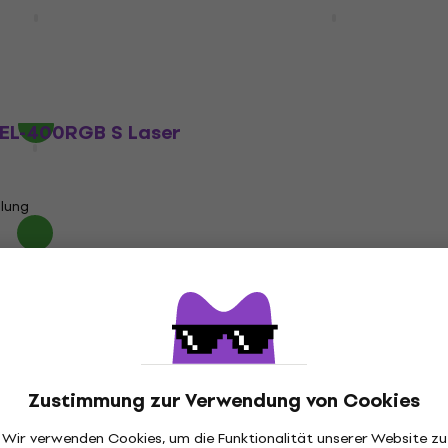
 CS-6000 micro
Laserworld CUBE 7 Lase
Laser
€ 1.359
Auf dem Weg
 EL-400RGB S Laser
llung
Zustimmung zur Verwendung von Cookies
Wir verwenden Cookies, um die Funktionalität unserer Website zu