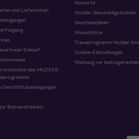
Konzerte
sten und Lieferzeiten
Muziker Geschenkgutschein
edingungen
Geschenkideen
erfolgung
Wunschliste
vices
Treueprogramm Muziker Smi
uerfreier Einkauf
Cookie-Einstellungen
tzhinweise
Warnung vor betrügerische
tzrichtlinie des MUZIKER
eueprogramms
e Geschäftsbedingungen
zur Barrierefreiheit