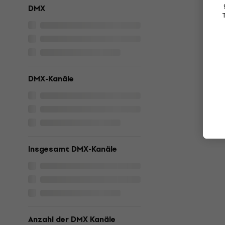
DMX
DMX-Kanäle
Insgesamt DMX-Kanäle
Anzahl der DMX Kanäle