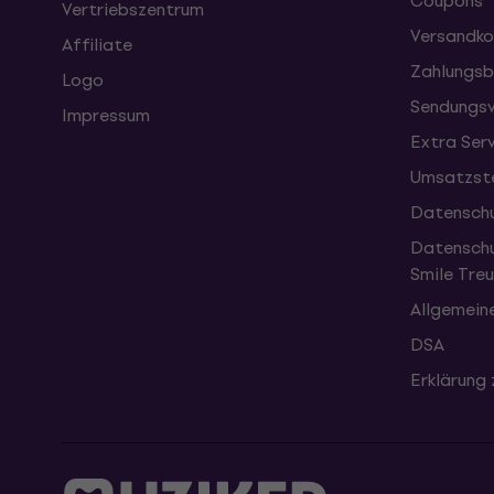
Coupons
Vertriebszentrum
Versandko
Affiliate
Zahlungsb
Logo
Sendungsv
Impressum
Extra Ser
Umsatzste
Datenschu
Datenschu
Smile Tr
Allgemein
DSA
Erklärung 