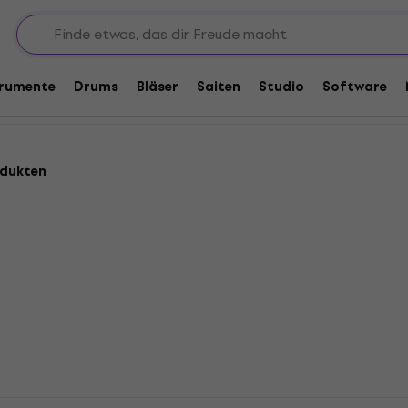
trumente
Drums
Bläser
Saiten
Studio
Software
odukten
RGB GEOMETRIC
LWS BAT Party 4 in 1 Las