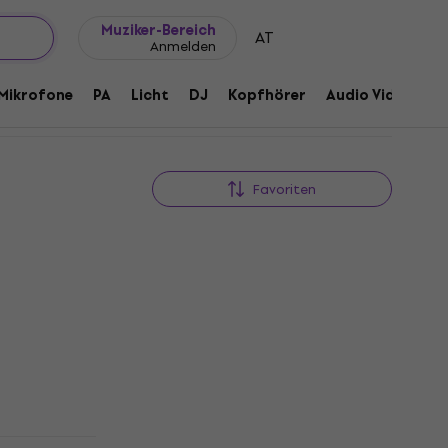
Geschenkideen
FAQ
Muziker Blog
Muziker-Bereich
AT
Anmelden
Mikrofone
PA
Licht
DJ
Kopfhörer
Audio Video
Z
Favoriten
Rabatt
er