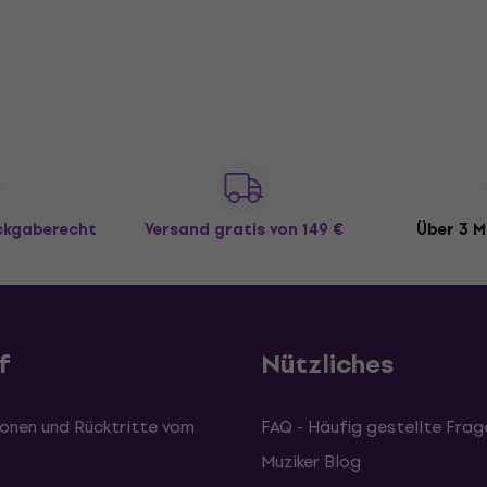
ückgaberecht
Versand gratis
von 149 €
Über 3 M
f
Nützliches
onen und Rücktritte vom
FAQ - Häufig gestellte Frag
Muziker Blog