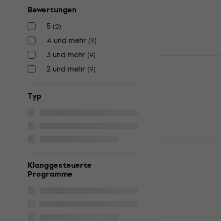
Bewertungen
Laser
5
/5
5
(
2
)
€ 137
€ 162
4 und mehr
(
9
)
Auf Lager
3 und mehr
(
9
)
Light4Me A
2 und mehr
(
9
)
Laser
€ 262
Typ
Auf Lager
Cameo WOO
Laser
Klanggesteuerte
Laser
Programme
4,8
/5
€ 328
Auf dem Weg