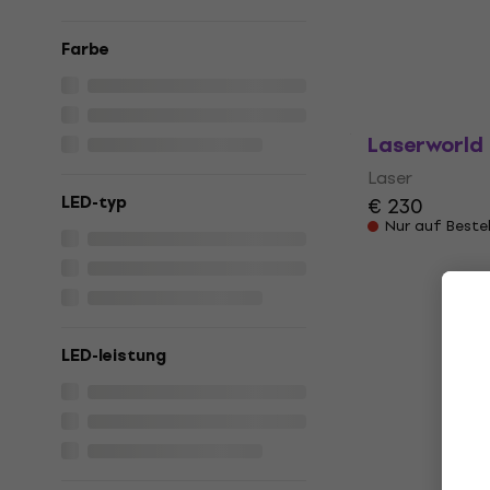
Laserworld
Laser
Farbe
Laser
€ 983
Auf dem Weg
Laserworld
Laser
LED-typ
€ 230
Nur auf Beste
LED-leistung