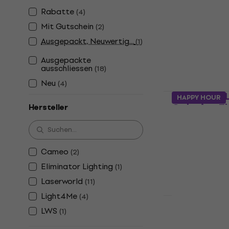
500mW Las
Rabatte
(
4
)
Laser
Mit Gutschein
(
2
)
5
/5
Ausgepackt, Neuwertig...
(
1
)
€ 121
€ 124
Auf Lager
Ausgepackte
ausschliessen
(
18
)
Neu
(
4
)
Eliminator 
HAPPY HOUR
Galaxian T
Hersteller
Laser
4,3
/5
€ 51
€ 52
Cameo
(
2
)
Auf Lager
Eliminator Lighting
(
1
)
Laserworld
(
11
)
Light4Me
(
4
)
LWS
(
1
)
Laserworld
Laser