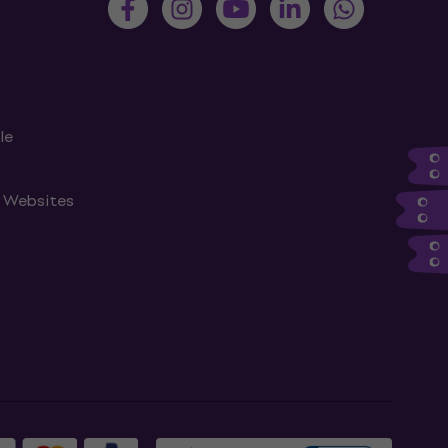
le
n Websites