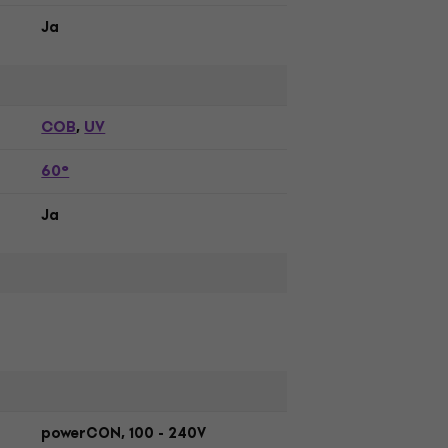
Ja
COB
UV
,
60°
Ja
powerCON, 100 - 240V