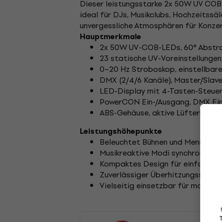
Dieser leistungsstarke 2x 50W UV COB L
ideal für DJs, Musikclubs, Hochzeitss
unvergessliche Atmosphären für Konze
Hauptmerkmale
2x 50W UV-COB-LEDs, 60° Abstra
23 statische UV-Voreinstellung
0–20 Hz Stroboskop, einstellbar
DMX (2/4/6 Kanäle), Master/Slav
LED-Display mit 4-Tasten-Steue
PowerCON Ein-/Ausgang, DMX Ei
ABS-Gehäuse, aktive Lüfterkühlung
Leistungshöhepunkte
Beleuchtet Bühnen und Menschen
Musikreaktive Modi synchronisier
Kompaktes Design für einfachen 
Zuverlässiger Überhitzungsschutz
Vielseitig einsetzbar für mobile 