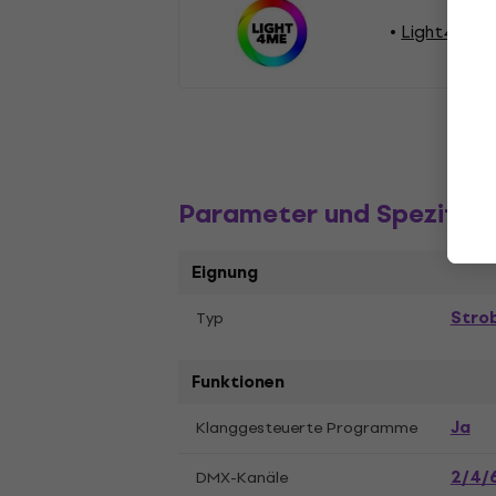
Light4Me L
Parameter und Spezifika
Eignung
Strob
Typ
Funktionen
Ja
Klanggesteuerte Programme
2/4/
DMX-Kanäle