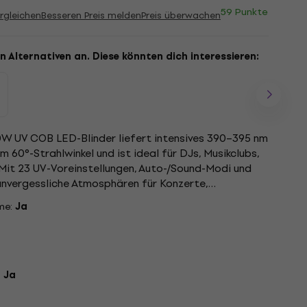
59 Punkte
rgleichen
Besseren Preis melden
Preis überwachen
n Alternativen an. Diese könnten dich interessieren:
0W UV COB LED-Blinder liefert intensives 390–395 nm
m 60°-Strahlwinkel und ist ideal für DJs, Musikclubs,
Mit 23 UV-Voreinstellungen, Auto-/Sound-Modi und
nvergessliche Atmosphären für Konzerte,
ottopartys....
me:
Ja
:
Ja