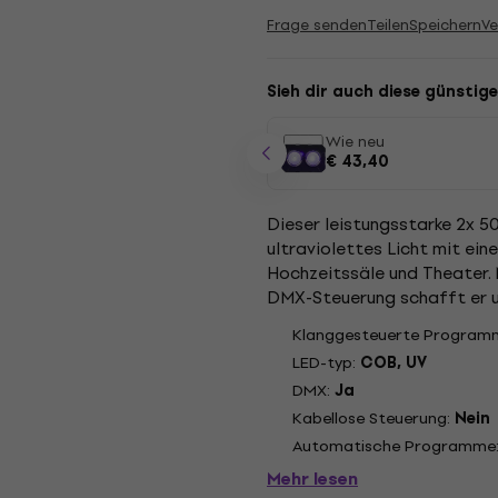
Frage senden
Teilen
Speichern
Ve
Sieh dir auch diese günstige
Wie neu
€ 43,40
Dieser leistungsstarke 2x 5
ultraviolettes Licht mit eine
Hochzeitssäle und Theater. 
DMX-Steuerung schafft er u
Firmenveranstaltungen und M
Klanggesteuerte Program
LED-typ:
COB, UV
DMX:
Ja
Kabellose Steuerung:
Nein
Automatische Programme
Mehr lesen