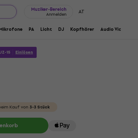
Geschenkideen
FAQ
Muziker Blog
Muziker-Bereich
AT
Anmelden
 Blinder
Mikrofone
PA
Licht
DJ
Kopfhörer
Audio Video
Z
1190482
Z-15
Einlösen
eim Kauf von
3-3 Stück
renkorb