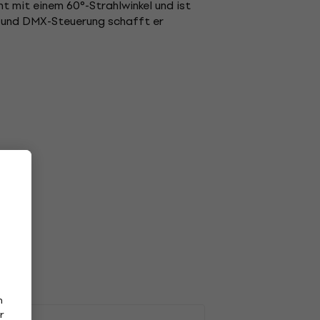
t mit einem 60°-Strahlwinkel und ist
di und DMX-Steuerung schafft er
n
r