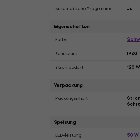
Automatische Programme
Ja
Eigenschaften
Schw
Farbe
Schutzart
IP20
Strombedarf
120 W
Verpackung
Packungsinhalt
Stro
Schr
Speisung
50 W 
LED-leistung