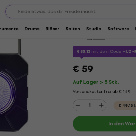
Mengenrabatt
Light4Me UV CANNON
trumente
Drums
Bläser
Saiten
Studio
Software
Marke:
Light4Me
Produkt Code:
€ 50,13
mit dem Code
MUZMU
€ 59
Auf Lager > 5 Stk.
Versandkostenfrei ab € 149
€ 49,13
b
In den Wa