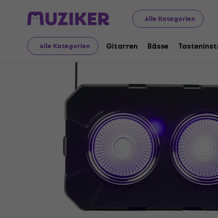
Musikinstrumente
Licht
Blinders
Alle Kategorien
Gitarren
Bässe
Tastenins
Alle Kategorien