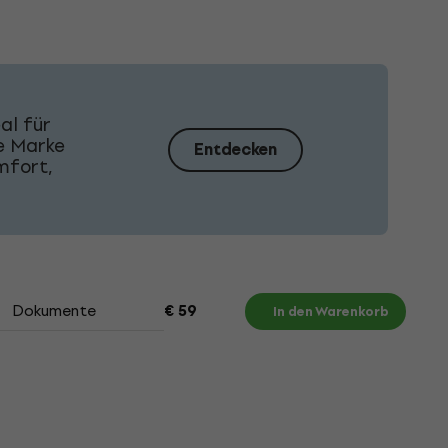
al für
e Marke
Entdecken
mfort,
Dokumente
€ 59
In den Warenkorb