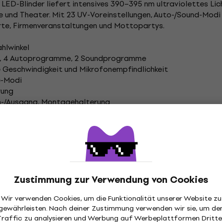
ED-Blinder liefert intensives 390–395 nm ultraviolettes Lich
äle und Theater. Mit 23 UV-Voreinstellungen, Auto-/Sound-Mo
rte, Firmenveranstaltungen und Mottopartys.
hlwinkel
en, 4 Autoprogramme, 2 Soundprogramme
e Geschwindigkeit und Mikrofonempfindlichkeit
e-Modi
rung
n-/Ausgang, Montagehalterung
, Sicherheitsöse, 1,3 kg
mengen für dynamische, immersive UV-Effekte
en sich mit Rhythmen für verbesserte Shows
Transport und schnellen Aufbau
 für lange Auftritte
Zustimmung zur Verwendung von Cookies
DJs, Eventfirmen und Lichtshows
Wir verwenden Cookies, um die Funktionalität unserer Website zu
gewährleisten. Nach deiner Zustimmung verwenden wir sie, um de
Traffic zu analysieren und Werbung auf Werbeplattformen Dritte