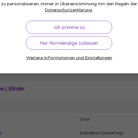
zu personalisieren, immer in Übereinstimmung mit den Regeln der
icht
Light4Me Blinders
Datenschutzerklärung
.
Ich stimme zu
Nur Notwendige zulassen
tion
Weitere Informationen und Einstellungen
e / Blinder
DMX
6
Kabellose Steuerung