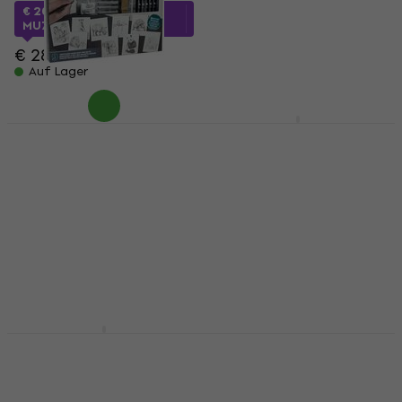
MUZMUZ-10
€ 20,89
mit dem Code
MUZMUZ-25
€ 9,49
€ 28,90
Auf Lager
Auf Lager
Royal & Langnickel
Zuty Malen nach
Malen nach Zahlen
Zahlen Poster DC
Tiere
League of Super Pets
II
Malen nach Zahlen
Malen nach Zahlen
€ 21,34
mit dem Code
MUZMUZ-5
€ 23,43
mit dem Code
MUZMUZ-25
€ 22,90
€ 32,90
Auf Lager
Auf Lager
Royal & Langnickel
Royal & Langnickel
Malen nach Zahlen
Malen nach Zahlen
Stadt
Lagoon