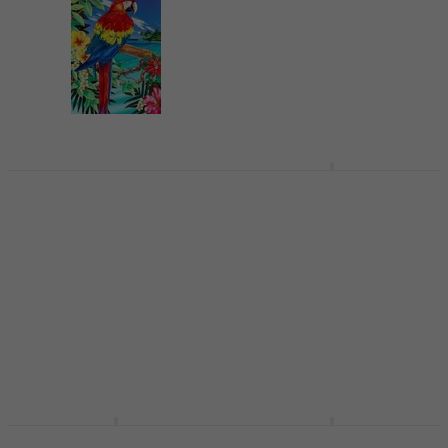
Royal & Langnickel
Royal & Langnickel
Malen nach Zahlen
Malen nach Zahlen
Scarlet Macaw
French Village
Malen nach Zahlen
Malen nach Zahlen
€ 12,30
€ 6,28
mit dem Code
Auf Lager
MUZMUZ-10
€ 6,99
Auf Lager
Royal & Langnickel
Royal & Langnickel