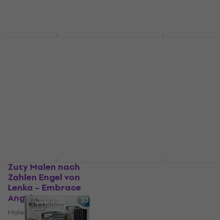
€ 32,90
Auf Lager
Royal & Langnickel
Zuty Malen nach
Malen nach Zahlen
Zahlen Batmans
Monkey
bester Freund (DC
League Of Super-
Malen nach Zahlen
Pets)
€ 5,59
Malen nach Zahlen
Auf Lager
€ 18,95
mit dem Code
MUZMUZ-40
€ 32,90
Auf Lager
Zuty Malen nach
Royal & Langnickel
Zahlen Engel von
Malen nach Zahlen
Lenka – Embrace
Trouble In The Garden
Angel
Malen nach Zahlen
Malen nach Zahlen
€ 8,48
mit dem Code