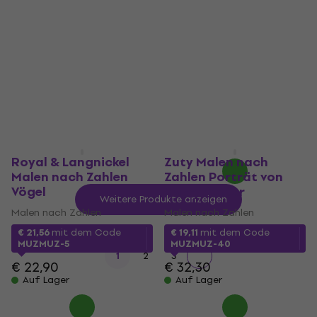
Malen nach Zahlen
Zahlen Scooby mit
Enchanted Cottage
einer
Geburtstagstorte
Malen nach Zahlen
(Scooby Doo)
€ 14,87
mit dem Code
Malen nach Zahlen
MUZMUZ-5
€ 23,91
mit dem Code
€ 15,99
MUZMUZ-25
Auf Lager
€ 32,90
Auf Lager
Royal & Langnickel
Zuty Malen nach
Malen nach Zahlen
Zahlen Porträt von
Vögel
Harry Potter
Weitere Produkte anzeigen
Malen nach Zahlen
Malen nach Zahlen
€ 21,56
mit dem Code
€ 19,11
mit dem Code
MUZMUZ-5
MUZMUZ-40
1
2
3
€ 22,90
€ 32,30
Auf Lager
Auf Lager