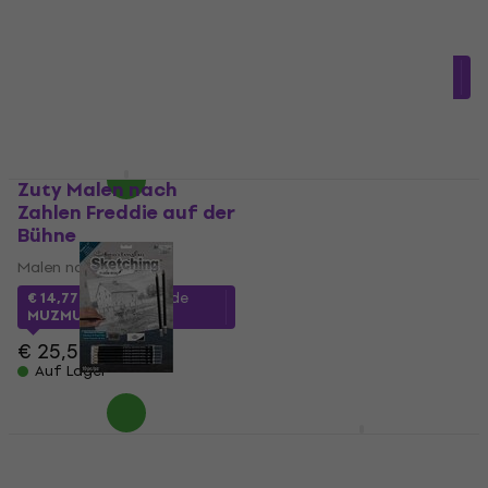
Malen nach Zahlen
Malen nach Zahlen
5
/5
4,7
/5
€ 9,38
mit dem Code
€ 12,06
mit dem Code
MUZMUZ-35
MUZMUZ-15
€ 14,90
€ 14,90
Auf Lager
Auf Lager
Zuty Malen nach
Royal & Langnickel
Zahlen Freddie auf der
Malen nach Zahlen
Bühne
Elephant
Malen nach Zahlen
Malen nach Zahlen
€ 7,09
€ 14,77
mit dem Code
Auf Lager
MUZMUZ-40
€ 25,50
Auf Lager
Royal & Langnickel
Royal & Langnickel
Malen nach Zahlen
Malen nach Zahlen