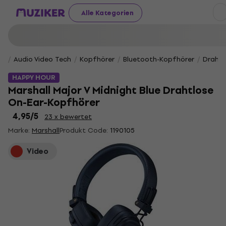
Alle Kategorien
Audio Video Tech
Kopfhörer
Bluetooth-Kopfhörer
Drahtl
HAPPY HOUR
Marshall Major V Midnight Blue Drahtlose
On-Ear-Kopfhörer
4,95
/5
23 x bewertet
Marke:
Marshall
Produkt Code:
1190105
Video