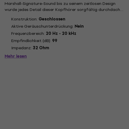
Marshall-Signature-Sound bis zu seinem zeitlosen Design
wurde jedes Detail dieser Kopfhörer sorgfältig durchdacht
und verfeinert. Mit über 100 Stunden kabelloser Spielzeit in
Konstruktion:
Geschlossen
Kombination mit einem robusten und faltbaren Design...
Aktive Geräuschunterdrückung:
Nein
Frequenzbereich:
20 Hz - 20 kHz
Empfindlichkeit (dB):
99
Impedanz:
32 Ohm
Mehr lesen