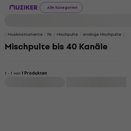
Alle Kategorien
Musikinstrumente
PA
Mischpulte
Ana­lo­ge Misch­pul­te
Mi
Mischpulte bis 40 Kanäle
1 - 1 von
1 Produkten
Filtern