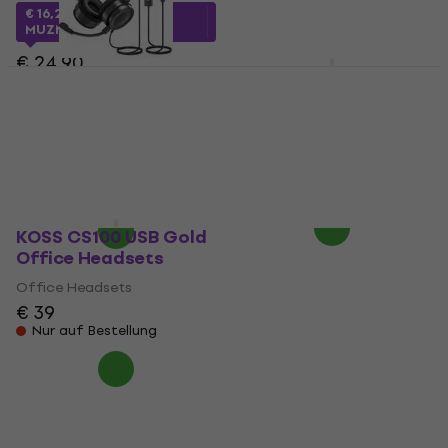
MUZMUZ-35
€ 16,28
mit dem Code
MUZMUZ-30
€ 135
€ 24,90
Auf Lager
KOSS CS100 Gold
Auf Lager
Office Headsets
Uhuru AU-HS391 Office
Headsets (Wie neu)
Office Headsets
Office Headsets
5
/5
€ 31,90
€ 14
€ 15,10
Nur auf Bestellung
Auf Lager
KOSS CS100 USB Gold
Office Headsets
Office Headsets
€ 39
Nur auf Bestellung