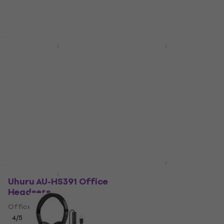
Mengenrabatt
Behringer HS10 Black
Behringer HS20 Black
Office Headsets
Office Headsets
Office Headsets
Office Headsets
4,8
/5
4,8
/5
€ 10,20
€ 12,20
€ 9,79
€ 12,40
- 21 %
Auf Lager
Auf Lager
Sennheiser SC 230 USB
Wie neu
MS II Black Office
Uhuru AU-HS391 Office
Headsets
Headsets
Office Headsets
Office Headsets
4
/5
€ 82,71
mit dem Code