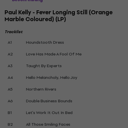
Paul Kelly - Fever Longing Still (Orange
Marble Coloured) (LP)
Tracklist
A1
Houndstooth Dress
A2
Love Has Made A Fool Of Me
A3
Taught By Experts
A4
Hello Melancholy, Hello Joy
A5
Northern Rivers
A6
Double Business Bounds
B1
Let's Work It Out In Bed
B2
All Those Smiling Faces