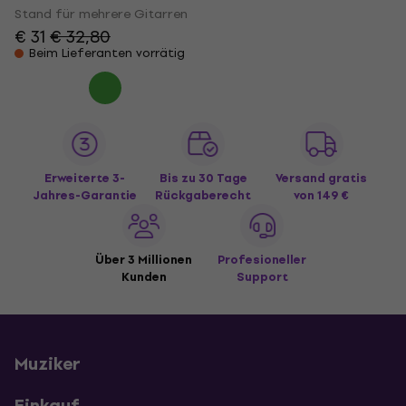
Stand für mehrere Gitarren
€ 31
€ 32,80
Beim Lieferanten vorrätig
Erweiterte 3-
Bis zu 30 Tage
Versand gratis
Jahres-Garantie
Rückgaberecht
von 149 €
Über 3 Millionen
Profesioneller
Kunden
Support
Muziker
Einkauf