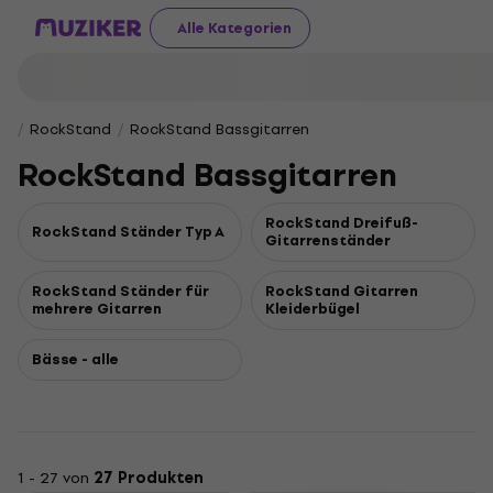
Alle Kategorien
RockStand
RockStand Bassgitarren
RockStand Bassgitarren
RockStand Dreifuß-
RockStand Ständer Typ A
Gitarrenständer
RockStand Ständer für
RockStand Gitarren
mehrere Gitarren
Kleiderbügel
Bässe - alle
1 - 27 von
27 Produkten