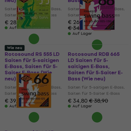
neu)
Bass (Wie neu)
Saiten für 5-saitigen E-Bass,
Saiten für 5-saitigen E-Bass,
Saiten für 5-Saiter E-Bass
Saiten für 5-Saiter E-Bass
€ 26,10
€ 28,60
€ 31,40
€ 34,55
Auf Lager
- 24 %
Auf Lager
Wie neu
Rotosound RS 555 LD
Rotosound RDB 665
Saiten für 5-saitigen
LD Saiten für 5-
E-Bass, Saiten für 5-
saitigen E-Bass,
Saiter E-Bass (Wie
Saiten für 5-Saiter E-
neu)
Bass (Wie neu)
Saiten für 5-saitigen E-Bass,
Saiten für 5-saitigen E-Bass,
Saiten für 5-Saiter E-Bass
Saiten für 5-Saiter E-Bass
€ 39,60
€ 44,20
€ 34,80
€ 38,90
Auf Lager
Auf Lager