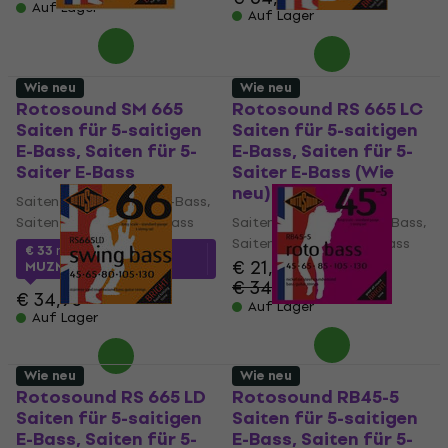
Auf Lager
Auf Lager
Wie neu
Wie neu
Rotosound SM 665
Rotosound RS 665 LC
Saiten für 5-saitigen
Saiten für 5-saitigen
E-Bass, Saiten für 5-
E-Bass, Saiten für 5-
Saiter E-Bass
Saiter E-Bass (Wie
neu)
Saiten für 5-saitigen E-Bass,
Saiten für 5-Saiter E-Bass
Saiten für 5-saitigen E-Bass,
Saiten für 5-Saiter E-Bass
€ 33
mit dem Code
€ 21,50
MUZMUZ-5
€ 34,55
- 38 %
€ 34,90
Auf Lager
Auf Lager
Wie neu
Wie neu
Rotosound RS 665 LD
Rotosound RB45-5
Saiten für 5-saitigen
Saiten für 5-saitigen
E-Bass, Saiten für 5-
E-Bass, Saiten für 5-