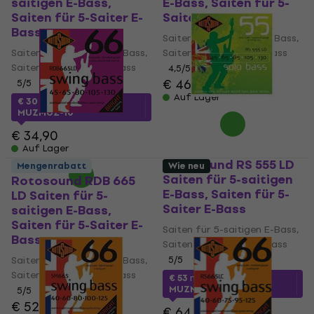
saitigen E-Bass,
E-Bass, Saiten für 5-
Saiten für 5-Saiter E-
Saiter E-Bass
Bass
Saiten für 5-saitigen E-Bass,
Saiten für 5-saitigen E-Bass,
Saiten für 5-Saiter E-Bass
Saiten für 5-Saiter E-Bass
4,5
/5
€ 46,90
5
/5
Auf Lager
€ 30
mit dem Code
MUZMUZ-10
€ 34,90
Auf Lager
Rotosound RS 555 LD
Mengenrabatt
Wie neu
Saiten für 5-saitigen
Rotosound RDB 665
E-Bass, Saiten für 5-
LD Saiten für 5-
Saiter E-Bass
saitigen E-Bass,
Saiten für 5-Saiter E-
Saiten für 5-saitigen E-Bass,
Bass
Saiten für 5-Saiter E-Bass
Saiten für 5-saitigen E-Bass,
5
/5
Saiten für 5-Saiter E-Bass
€ 53
mit dem Code
MUZMUZ-15
5
/5
€ 52
€ 64,90