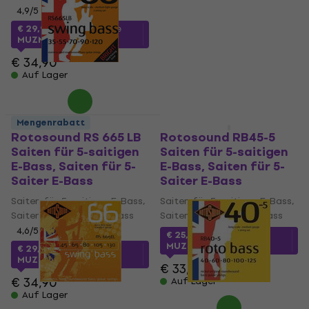
4,9
/5
4,6
/5
€ 29,90
€ 29,90
mit dem Code
€ 34,90
- 14 %
MUZMUZ-10
Auf Lager
€ 34,90
Auf Lager
Mengenrabatt
Mengenrabatt
Rotosound RS 665 LB
Rotosound RB45-5
Saiten für 5-saitigen
Saiten für 5-saitigen
E-Bass, Saiten für 5-
E-Bass, Saiten für 5-
Saiter E-Bass
Saiter E-Bass
Saiten für 5-saitigen E-Bass,
Saiten für 5-saitigen E-Bass,
Saiten für 5-Saiter E-Bass
Saiten für 5-Saiter E-Bass
4,6
/5
€ 25,50
mit dem Code
MUZMUZ-20
€ 29,90
mit dem Code
MUZMUZ-10
€ 33,90
€ 34,90
Auf Lager
Auf Lager