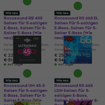
Wie neu
Wie neu
Rotosound RB 405
Rotosound RS 665 EL
Saiten für 5-saitigen
Saiten für 5-saitigen
E-Bass, Saiten für 5-
E-Bass, Saiten für 5-
Saiter E-Bass (Wie
Saiter E-Bass (Wie
neu)
neu)
Saiten für 5-saitigen E-Bass,
Saiten für 5-saitigen E-Bass,
Saiten für 5-Saiter E-Bass
Saiten für 5-Saiter E-Bass
€ 22,50
€ 25,30
€ 31,58
€ 34,55
- 29 %
- 27 %
Auf Lager
Auf Lager
Wie neu
Wie neu
Rotosound UM 45-5
Rotosound RS 665
Saiten für 5-saitigen
LDN Saiten für 5-
E-Bass, Saiten für 5-
saitigen E-Bass,
Saiter E-Bass (Wie
Saiten für 5-Saiter E-