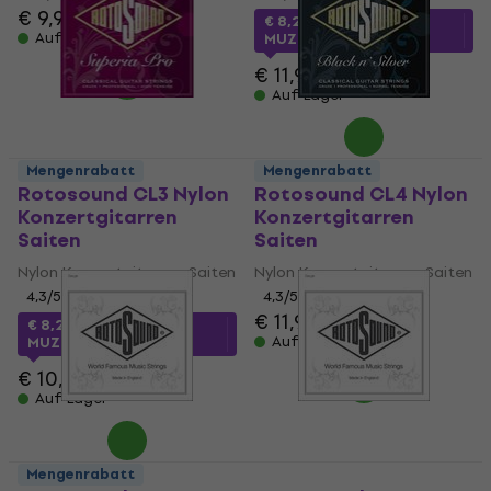
€ 9,99
€ 8,29
mit dem Code
Auf Lager
MUZMUZ-30
€ 11,90
Auf Lager
Mengenrabatt
Mengenrabatt
Rotosound CL3 Nylon
Rotosound CL4 Nylon
Konzertgitarren
Konzertgitarren
Saiten
Saiten
Nylon Konzertgitarren Saiten
Nylon Konzertgitarren Saiten
4,3
/5
4,3
/5
€ 11,90
€ 8,21
mit dem Code
Auf Lager
MUZMUZ-20
€ 10,90
Auf Lager
Mengenrabatt