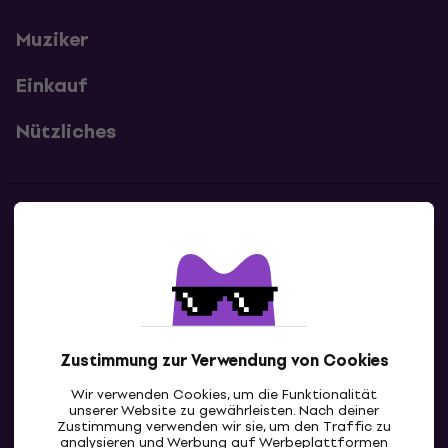
Muziker
Einkauf
Nützliches
Kontakte
Kontaktiere uns
Zustimmung zur Verwendung von Cookies
Wir verwenden Cookies, um die Funktionalität
unserer Website zu gewährleisten. Nach deiner
Zustimmung verwenden wir sie, um den Traffic zu
analysieren und Werbung auf Werbeplattformen