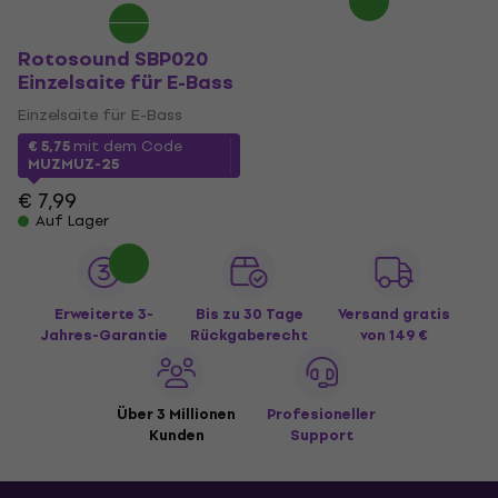
Rotosound SBP020
Einzelsaite für E-Bass
Einzelsaite für E-Bass
€ 5,75
mit dem Code
MUZMUZ-25
€ 7,99
Auf Lager
Erweiterte 3-
Bis zu 30 Tage
Versand gratis
Jahres-Garantie
Rückgaberecht
von 149 €
Über 3 Millionen
Profesioneller
Kunden
Support