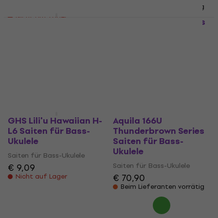
€ 9,49
Beim Lieferanten vorrätig
Nicht auf Lager
Aquila 300U Round
Aquila 90U Red Series
Spiral Series Saiten
Saiten für Bass-
für Bass-Ukulele
Ukulele
Saiten für Bass-Ukulele
Saiten für Bass-Ukulele
€ 38,90
€ 8,69
Nicht auf Lager
Nicht auf Lager
GHS Lili'u Hawaiian H-
Aquila 166U
L6 Saiten für Bass-
Thunderbrown Series
Ukulele
Saiten für Bass-
Ukulele
Saiten für Bass-Ukulele
Saiten für Bass-Ukulele
€ 9,09
€ 70,90
Nicht auf Lager
Beim Lieferanten vorrätig