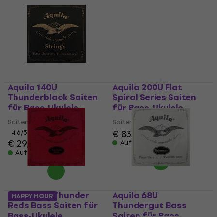
Aquila 140U
Aquila 200U Flat
Thunderblack Saiten
Spiral Series Saiten
für Bass-Ukulele
für Bass-Ukulele
Saiten für Bass-Ukulele
Saiten für Bass-Ukulele
€ 83,90
4,6
/5
€ 29,90
Auf Lager
Auf Lager
Aquila 91U Thunder
Aquila 68U
HAPPY HOUR
Reds Bass Saiten für
Thundergut Bass
Bass-Ukulele
Saiten für Bass-