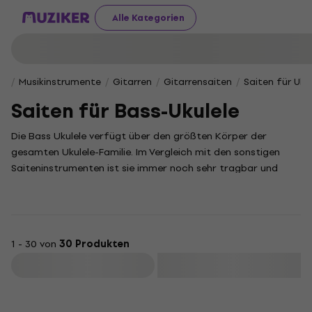
Alle Kategorien
Musikinstrumente
Gitarren
Gitarrensaiten
Saiten für Uku
Saiten für Bass-Ukulele
Die Bass Ukulele verfügt über den größten Körper der
gesamten Ukulele-Familie. Im Vergleich mit den sonstigen
Saiteninstrumenten ist sie immer noch sehr tragbar und
transportfähig. Dieser Ukulele Typ produziert einen starken
Bass-Sound und ist ideal geeignet, um musikalisch eine
Konzert Ukulele oder Tenor Ukulele zu begleiten. Wenn die
Ukulele nicht mehr mithalten kann, ist die Zeit für neue
1 - 30 von
30 Produkten
Saiten da.
Filtern