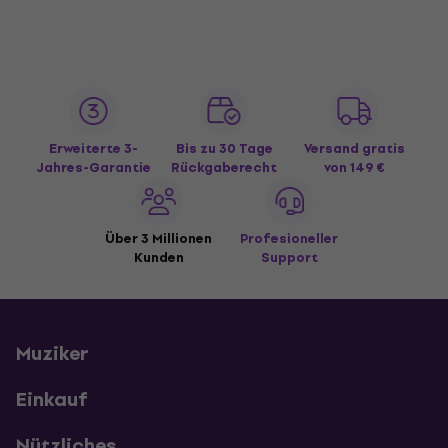
Erweiterte 3-
Bis zu 30 Tage
Versand gratis
Jahres-Garantie
Rückgaberecht
von 149 €
Über 3 Millionen
Profesioneller
Kunden
Support
Muziker
Einkauf
Nützliches