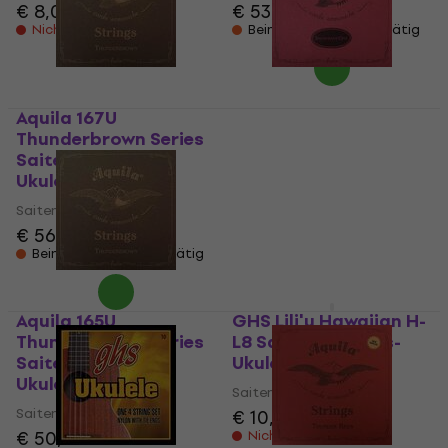
€ 8,09
€ 53,90
Nicht auf Lager
Beim Lieferanten vorrätig
Aquila 167U
Aquila 93U Red Series
Thunderbrown Series
Saiten für Bass-
Saiten für Bass-
Ukulele
Ukulele
Saiten für Bass-Ukulele
Saiten für Bass-Ukulele
€ 53,90
€ 56,90
Beim Lieferanten vorrätig
Beim Lieferanten vorrätig
Aquila 165U
GHS Lili'u Hawaiian H-
Thunderbrown Series
L8 Saiten für Bass-
Saiten für Bass-
Ukulele
Ukulele
Saiten für Bass-Ukulele
Saiten für Bass-Ukulele
€ 10,60
€ 50,90
Nicht auf Lager