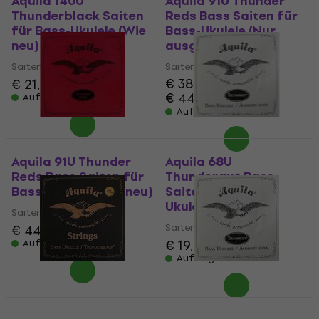
Aquila 140U
Aquila 91U Thunder
Thunderblack Saiten
Reds Bass Saiten für
für Bass-Ukulele (Wie
Bass-Ukulele (Nur
neu)
ausgepackt)
Saiten für Bass-Ukulele
Saiten für Bass-Ukulele
€ 38,90
€ 21,10
€ 22,30
€ 44,20
Auf Lager
- 12 %
Auf Lager
Aquila 91U Thunder
Aquila 68U
Reds Bass Saiten für
Thundergut Bass
Bass-Ukulele (Wie neu)
Saiten für Bass-
Ukulele (Wie neu)
Saiten für Bass-Ukulele
Saiten für Bass-Ukulele
€ 44,90
€ 46,50
€ 19,10
€ 20,30
Auf Lager
Auf Lager
Aquila 170U
Aquila 69U