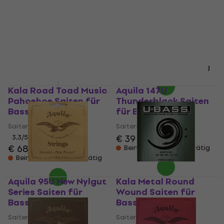
Thunderblack Series
Thundergut Bass
Saiten für Bass-
Saiten für Bass-
Ukulele
Ukulele
Saiten für Bass-Ukulele
Saiten für Bass-Ukulele
€ 35,90
5
/5
€ 43,40
Auf dem Weg
Beim Lieferanten vorrätig
Kala Road Toad Music
Aquila 147U
Pahoehoe Saiten für
Thunderblack Saiten
Bass-Ukulele
für Bass-Ukulele
Saiten für Bass-Ukulele
Saiten für Bass-Ukulele
€ 39
3,3
/5
€ 68,40
Beim Lieferanten vorrätig
Beim Lieferanten vorrätig
Aquila 95U New Nylgut
Kala Metal Round
Series Saiten für
Wound Saiten für
Bass-Ukulele
Bass-Ukulele
Saiten für Bass-Ukulele
Saiten für Bass-Ukulele