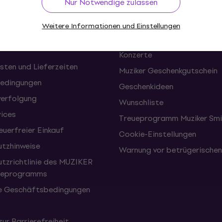
Nur Notwendige zulassen
onen und Rücktritte vom
FAQ - Häufig gestellte Frag
Weitere Informationen und Einstellungen
Muziker Blog
Konzerte
sten und Lieferzeiten
Muziker Geschenkgutschein
edingungen
Geschenkideen
erfolgung
Wunschliste
vices
Treueprogramm Muziker Smi
uerfreier Einkauf
Cookie-Einstellungen
tzhinweise
Warnung vor betrügerische
tzrichtlinie des MUZIKER
eueprogramms
e Geschäftsbedingungen
zur Barrierefreiheit