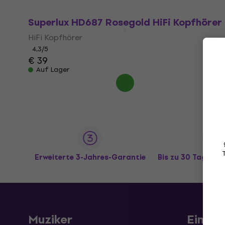
Superlux HD687 Rosegold HiFi Kopfhörer
HiFi Kopfhörer
4,3
/5
€ 39
Auf Lager
Erweiterte 3-Jahres-Garantie
Bis zu 30 Tage R
Muziker
Einkau