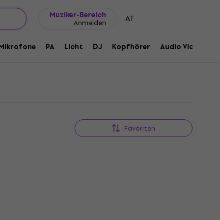
Geschenkideen
FAQ
Muziker Blog
Muziker-Bereich
AT
Anmelden
Mikrofone
PA
Licht
DJ
Kopfhörer
Audio Video
Z
Favoriten