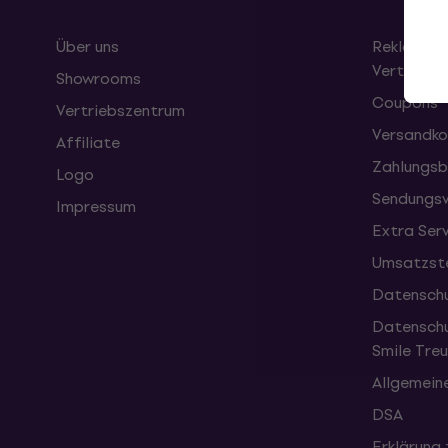
Über uns
Reklamati
Vertrag
Showrooms
Coupons
Vertriebszentrum
Versandko
Affiliate
Zahlungsb
Logo
Sendungsv
Impressum
Extra Ser
Umsatzste
Datenschu
Datenschu
Smile Tr
Allgemein
DSA
Erklärung 