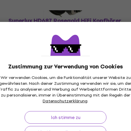
Superlux HD687 Rosegold HiFi Kopfhörer
(Wie neu)
HiFi Kopfhörer
€ 34,90
€ 36,50
Auf Lager
Zustimmung zur Verwendung von Cookies
Wir verwenden Cookies, um die Funktionalität unserer Website zu
gewährleisten. Nach deiner Zustimmung verwenden wir sie, um de
Traffic zu analysieren und Werbung auf Werbeplattformen Dritte
ückgaberecht
Versand gratis
von 149 €
Über 3 M
zu personalisieren, immer in Übereinstimmung mit den Regeln der
Datenschutzerklärung
.
Ich stimme zu
f
Nützliches