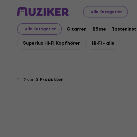
Superlux
Superlux Hi-Fi Systeme
Alle Kategorien
Superlux Hi-Fi Systeme
Gitarren
Bässe
Tastenins
Alle Kategorien
Superlux Hi-Fi Kopfhörer
Hi-Fi - alle
1 - 2 von
2 Produkten