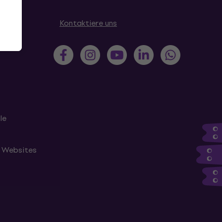
en
Kontaktiere uns
le
n Websites