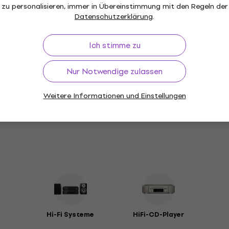
zu personalisieren, immer in Übereinstimmung mit den Regeln der
Veröffentlichungsdatum
Datenschutzerklärung
.
ecordings
Ich stimme zu
Nur Notwendige zulassen
Packungsinhalt
Weitere Informationen und Einstellungen
tern
r
Hi-Fi Systeme
HiFi-CD-Player