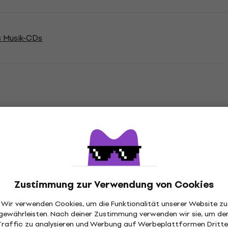
s Musik-CDs
tion
m
CD
,
Zustimmung zur Verwendung von Cookies
Wir verwenden Cookies, um die Funktionalität unserer Website zu
gewährleisten. Nach deiner Zustimmung verwenden wir sie, um de
ronic
Rock
,
Subgenre
Traffic zu analysieren und Werbung auf Werbeplattformen Dritte