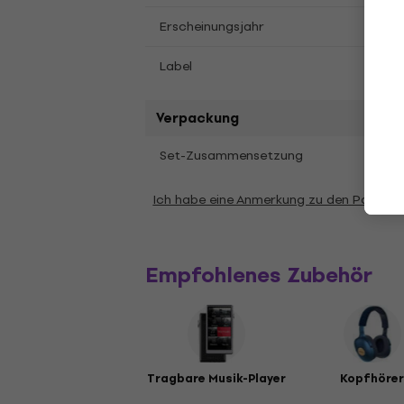
2011
Erscheinungsjahr
XL R
Label
Verpackung
1 stk
Set-Zusammensetzung
Ich habe eine Anmerkung zu den Parame
Empfohlenes Zubehör
Tragbare Musik-Player
Kopfhöre