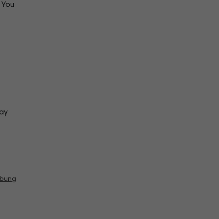
 You
ay
ibung