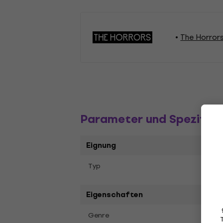
The Horror
Parameter und Spezifika
Eignung
Albu
Typ
Eigenschaften
Elect
Genre