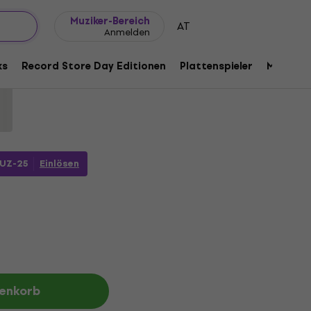
Geschenkideen
FAQ
Muziker Blog
Muziker-Bereich
AT
Anmelden
 (CD)
ks
Record Store Day Editionen
Plattenspieler
Musik Pl
e:
1190326
UZ-25
Einlösen
renkorb