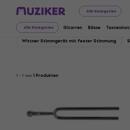
Wittner
Gitarren
Wittner Stimmgeräte
Alle Kategorien
Wittner Stimmgeräte
Gitarren
Bässe
Tastenins
Alle Kategorien
Wittner Stimmgerät mit fester Stimmung
S
1 - 1 von
1 Produkten