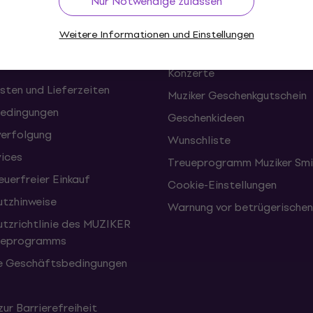
Nur Notwendige zulassen
onen und Rücktritte vom
FAQ - Häufig gestellte Frag
Weitere Informationen und Einstellungen
Muziker Blog
Konzerte
sten und Lieferzeiten
Muziker Geschenkgutschein
edingungen
Geschenkideen
erfolgung
Wunschliste
vices
Treueprogramm Muziker Smi
uerfreier Einkauf
Cookie-Einstellungen
tzhinweise
Warnung vor betrügerische
tzrichtlinie des MUZIKER
eueprogramms
e Geschäftsbedingungen
zur Barrierefreiheit