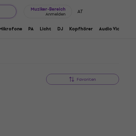
Geschenkideen
FAQ
Muziker Blog
Muziker-Bereich
AT
Anmelden
Mikrofone
PA
Licht
DJ
Kopfhörer
Audio Video
Z
Favoriten