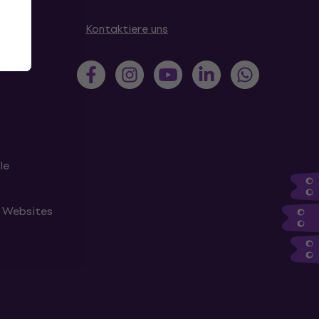
en
Kontaktiere uns
le
n Websites