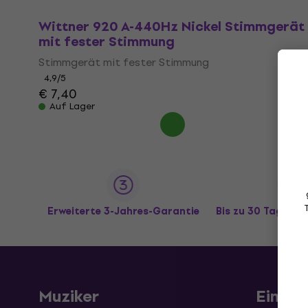
Wittner 920 A-440Hz Nickel Stimmgerät
mit fester Stimmung
Stimmgerät mit fester Stimmung
4,9
/5
€ 7,40
Auf Lager
Erweiterte 3-Jahres-Garantie
Bis zu 30 Tage R
Muziker
Einkau