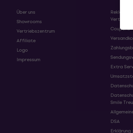
Über uns
Reklamati
Vertrag
Showrooms
Coupons
Vertriebszentrum
Versandko
Affiliate
Zahlungsb
Logo
Sendungsv
Impressum
Extra Ser
Umsatzste
Datenschu
Datenschu
Smile Tr
Allgemein
DSA
Erklärung 