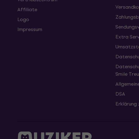
Versandko
Affiliate
Zahlungsb
Logo
Sendungsv
Impressum
Extra Ser
Umsatzste
Datenschu
Datenschu
Smile Tr
Allgemein
DSA
Erklärung 