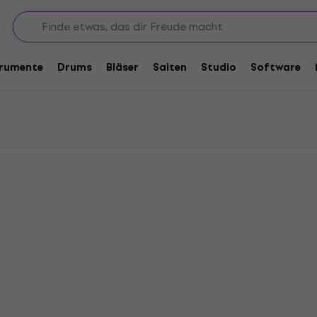
öten
öten
trumente
Drums
Bläser
Saiten
Studio
Software