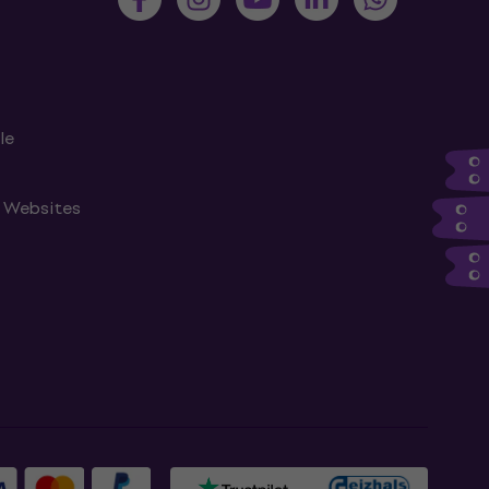
le
n Websites