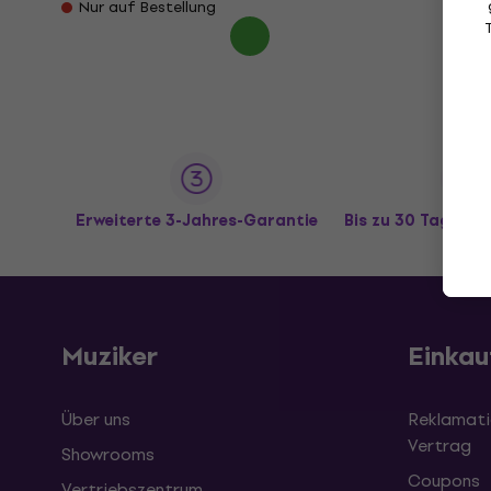
Nur auf Bestellung
Erweiterte 3-Jahres-Garantie
Bis zu 30 Tage R
Muziker
Einkau
Über uns
Reklamati
Vertrag
Showrooms
Coupons
Vertriebszentrum