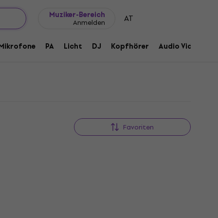
Geschenkideen
FAQ
Muziker Blog
Muziker-Bereich
AT
Anmelden
Mikrofone
PA
Licht
DJ
Kopfhörer
Audio Video
Z
Favoriten