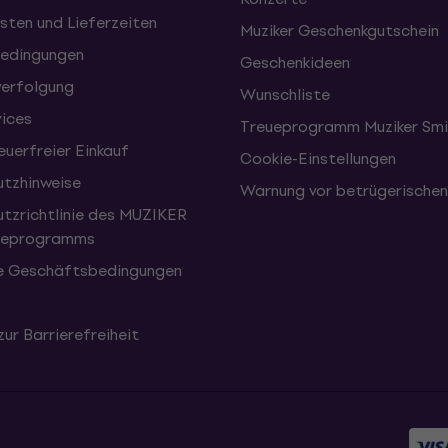
sten und Lieferzeiten
Muziker Geschenkgutschein
edingungen
Geschenkideen
erfolgung
Wunschliste
vices
Treueprogramm Muziker Smi
uerfreier Einkauf
Cookie-Einstellungen
tzhinweise
Warnung vor betrügerische
tzrichtlinie des MUZIKER
eueprogramms
e Geschäftsbedingungen
zur Barrierefreiheit