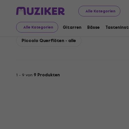
Yamaha
Bläser
Querflöten
Yamaha Piccolo Querfl
Alle Kategorien
Yamaha Piccolo Querfl
Gitarren
Bässe
Tastenins
Alle Kategorien
Piccolo Querflöten - alle
1 - 9 von
9 Produkten