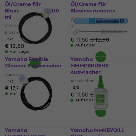
Öl/Creme für
Öl/Creme für
Blasinstrumente 110
Blasinstrumente
ml
Öl/Creme für
Öl/Creme für
Blasinstrumente
Blasinstrumente
5
/5
€ 11,50
€ 12,50
5
/5
€ 12,50
Auf Lager
Auf Lager
Yamaha Flexible
Yamaha
Cleaner S Auswischer
MMMPBRUSHS
Auswischer
Auswischer
Auswischer
4
/5
€ 17,90
5
/5
€ 11,50
€ 13
Auf Lager
Auf Lager
Yamaha
Yamaha MMKEYOILL