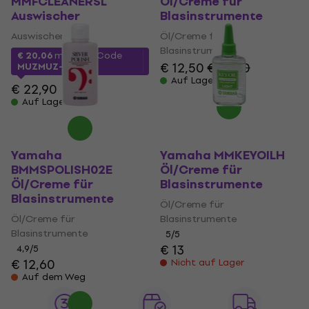
MMFCLEANERSL
Öl/Creme für
Auswischer
Blasinstrumente
Auswischer
Öl/Creme für
Blasinstrumente
€ 20,06
mit dem Code
€ 12,50
€ 13,20
MUZMUZ-10
Auf Lager
€ 22,90
Auf Lager
Yamaha
Yamaha MMKEYOILH
BMMSPOLISH02E
Öl/Creme für
Öl/Creme für
Blasinstrumente
Blasinstrumente
Öl/Creme für
Öl/Creme für
Blasinstrumente
Blasinstrumente
5
/5
€ 13
4,9
/5
€ 12,60
Nicht auf Lager
Auf dem Weg