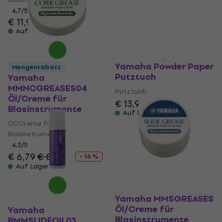
4,7
/5
€ 11,90
€ 12,10
Auf Lager
Yamaha Powder Paper
Mengenrabatt
Putztuch
Yamaha
MMNCGREASES04
Putztuch
Öl/Creme für
€ 13,90
€ 14,90
Blasinstrumente
Auf Lager
Öl/Creme für
Blasinstrumente
4,3
/5
€ 6,79
€ 8,09
- 16 %
Auf Lager
Yamaha MMSGREASES
Öl/Creme für
Yamaha
Blasinstrumente
BMMSLIDEOIL03