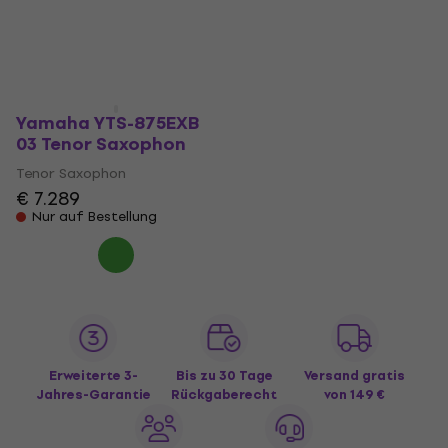
Tenor Saxophon
Tenor Saxophon
€ 13.619
€ 4.089
Beim Lieferanten vorrätig
Nur auf Bestellung
Yamaha YTS-875EXB
03 Tenor Saxophon
Tenor Saxophon
€ 7.289
Nur auf Bestellung
Erweiterte 3-
Bis zu 30 Tage
Versand gratis
Jahres-Garantie
Rückgaberecht
von 149 €