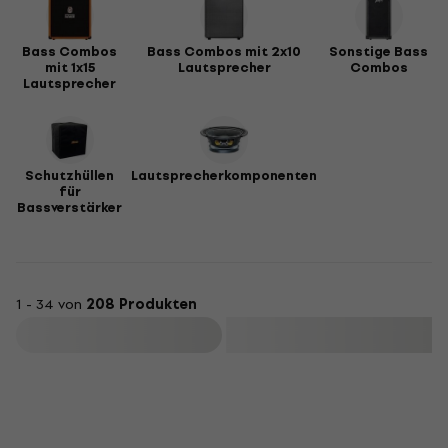
Bass Combos
Bass Combos mit 2x10
Sonstige Bass
mit 1x15
Lautsprecher
Combos
Lautsprecher
Schutzhüllen
Lautsprecherkomponenten
für
Bassverstärker
1 - 34 von
208 Produkten
Filtern