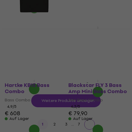
MUZMUZ-20
€ 359
Auf Lager
Fender Rumble 100
SX BA1565 Mini Bass
Schutzhülle für
Combo
Bassverstärker
Mini Bass Combo
Schutzhülle für
4,8
/5
Bassverstärker
€ 75,78
mit dem Code
5
/5
MUZMUZ-5
€ 21,90
€ 83,90
Auf Lager
Auf Lager
Hartke KB15 Bass
Blackstar FLY 3 Bass
Combo
Amp Mini Bass Combo
Bass Combo
Mini Bass Combo
Weitere Produkte anzeigen
4,9
/5
4,3
/5
€ 608
€ 79,90
Auf Lager
Auf Lager
...
1
2
3
7