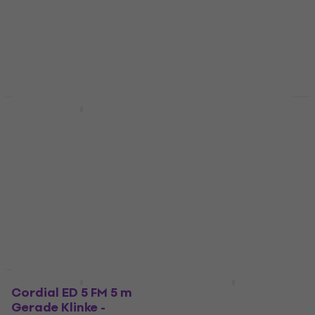
4,9
/5
4,8
/5
€ 4,99
€ 6,99
Auf Lager
Auf Lager
Mengenrabatt
Mengenrabatt
ADJ AC-DMX3/5 3 p.
ADJ 1621000010 AC-
XLRm/3 p. XLRf DMX-
DMX3/15 DMX-Kabel
Kabel
DMX-Kabel
DMX-Kabel
4,9
/5
€ 19
4,9
/5
€ 12,40
Auf Lager
Auf Lager
Mengenrabatt
Mengenrabatt
Cordial ED 5 FM 5 m
Cordial ED 10 FM 10 m
Gerade Klinke -
Gerade Klinke -