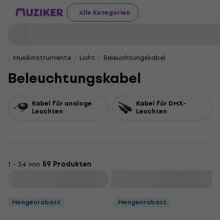
Alle Kategorien
Musikinstrumente
Licht
Beleuchtungskabel
Beleuchtungskabel
Kabel für analoge
Kabel für DMX-
Leuchten
Leuchten
1 - 34 von
59 Produkten
Filtern
Mengenrabatt
Mengenrabatt