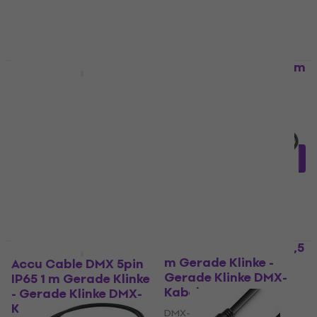
PROEL CVDMX1N03 3 m
Mengenrabatt
Gerade Klinke -
Accu Cable DMX 5pin
Gerade Klinke DMX-
IP65 3 m Gerade Klinke
Kabel
- Gerade Klinke DMX-
Kabel
DMX-Kabel
DMX-Kabel
€ 17,11
mit dem Code
€ 15,50
MUZMUZ-35
Auf Lager
€ 26,90
Auf Lager
PROEL CVDMX1N015 1,5
m Gerade Klinke -
Accu Cable DMX 5pin
Gerade Klinke DMX-
IP65 1 m Gerade Klinke
Kabel
- Gerade Klinke DMX-
Kabel
DMX-Kabel