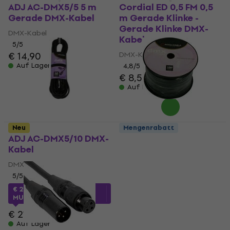
ADJ AC-DMX5/5 5 m
Cordial ED 0,5 FM 0,5
Gerade DMX-Kabel
m Gerade Klinke -
Gerade Klinke DMX-
DMX-Kabel
Kabel
5
/5
€ 14,90
DMX-Kabel
Auf Lager
4,8
/5
€ 8,50
Auf Lager
Neu
Mengenrabatt
ADJ AC-DMX5/10 DMX-
ADJ AC-DMX5/100R
Kabel
DMX 1 m Gerade DMX-
Kabel
DMX-Kabel
DMX-Kabel
5
/5
€ 1,99
€ 20,31
mit dem Code
MUZMUZ-5
Auf Lager
€ 21,90
Auf Lager