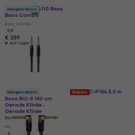
Boss Katana-110 Bass
Boss TU-05
Mengenrabatt
Bass Combo
Anklemmbares
Stimmgerät
Bass Combo
Anklemmbares Stimmgerät
5
/5
€ 389
4,9
/5
€ 25
Auf Lager
Auf Lager
Boss BIC-P18A 5,5 m
Mengenrabatt
Rabatt
Gerade Klinke -
Boss BIC-5 150 cm
Winkelklinke
Gerade Klinke -
Instrumentenkabel
Gerade Klinke
Instrumentenkabel
Instrumentenkabel
Instrumentenkabel
5
/5
4,9
/5
€ 119,08
mit dem Code