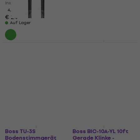
Instrumentenkabel
€ 59
4,9
/5
Auf Lager
€ 24
Auf Lager
Boss BIC-3AA 100 cm
Boss BCK-24
Winkelklinke -
Winkelklinke -
Winkelklinke
Winkelklinke
Patchkabel
Patchkabel
Patchkabel
Patchkabel
4,9
/5
4,2
/5
€ 14,90
mit dem Code
€ 129,19
mit dem Code
MUZMUZ-25
MUZMUZ-30
€ 21
€ 195
Auf Lager
Auf Lager
Boss TU-3S
Boss BIC-10A-YL 10ft
Bodenstimmgerät
Gerade Klinke -