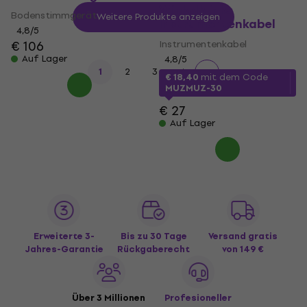
Winkelklinke
Bodenstimmgerät
Weitere Produkte anzeigen
Instrumentenkabel
4,8
/5
€ 106
Instrumentenkabel
Auf Lager
4,8
/5
1
2
3
4
€ 18,40
mit dem Code
MUZMUZ-30
€ 27
Auf Lager
Erweiterte 3-
Bis zu 30 Tage
Versand gratis
Jahres-Garantie
Rückgaberecht
von 149 €
Über 3 Millionen
Profesioneller