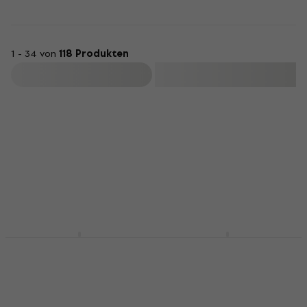
1 - 34 von
118 Produkten
Filtern
Boss TU-02
Boss PSA 230S
Anklemmbares
Netzteil
Stimmgerät
Netzteil
Anklemmbares Stimmgerät
4,8
/5