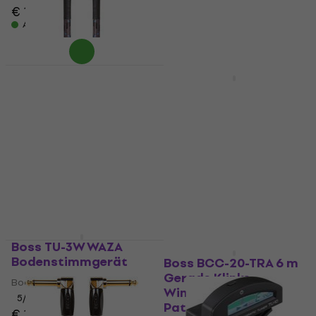
€ 19
MUZMUZ-20
Auf Lager
€ 152
Auf Lager
Rabatt
Boss BIC-1AA 30 cm
Boss CEB-3 Bass-
Winkelklinke -
Effekt
Winkelklinke
Bass-Effekt
Patchkabel
4,3
/5
Patchkabel
€ 114
€ 139
- 18 %
4,9
/5
Auf Lager
€ 11,50
Auf Lager
Boss TU-3W WAZA
Bodenstimmgerät
Boss BCC-20-TRA 6 m
Gerade Klinke -
Bodenstimmgerät
Winkelklinke
5
/5
Patchkabel
€ 163