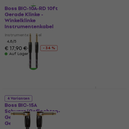
Boss TU-30
Mengenrabatt
Multifunktions-
Boss BIC-10A-RD 10ft
Stimmgerät
Gerade Klinke -
Winkelklinke
Multifunktions-Stimmgerät
Instrumentenkabel
4,6
/5
€ 24
Instrumentenkabel
Auf Lager
4,8
/5
€ 17,90
€ 27
- 34 %
Auf Lager
Boss BSS-25-BLK Black
Gitarrengurt
4 Varianten
Boss BIC-15A
Gitarrengurt
Schwarz/Geflochten-
5
/5
Gerade Klinke -
€ 39,05
mit dem Code
Gerade Klinke
MUZMUZ-30