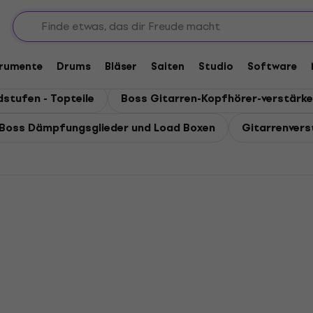
r
trumente
Drums
Bläser
Saiten
Studio
Software
stufen - Topteile
Boss Gitarren-Kopfhörer-verstärke
Boss Dämpfungsglieder und Load Boxen
Gitarrenverst