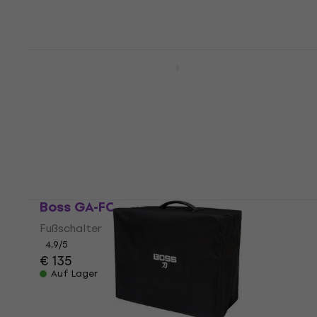
Boss Katana GO Kopfhörerverstärker
für Gitarre
Kopfhörerverstärker für Gitarre
5
/5
€ 116
Auf Lager
Boss GA-FC EX Fußschalter
Fußschalter
4,9
/5
€ 135
Auf Lager