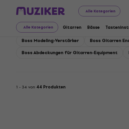
Boss
Gitarren
Boss Gitarrenverstärker
Alle Kategorien
Boss Gitarrenverstärke
Gitarren
Bässe
Tastenins
Alle Kategorien
Boss Modeling-Verstärker
Boss Gitarren End
Boss Abdeckungen für Gitarren-Equipment
1 - 34 von
44 Produkten