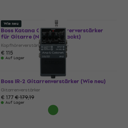
Auf Lager
Wie neu
Boss Katana GO Kopfhörerverstärker
für Gitarre (Nur ausgepackt)
Kopfhörerverstärker für Gitarre
€ 115
Auf Lager
Boss IR-2 Gitarrenverstärker (Wie neu)
Gitarrenverstärker
€ 177
€ 179,19
Auf Lager