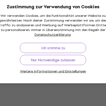
€ 61
Zustimmung zur Verwendung von Cookies
Auf Lager
Wir verwenden Cookies, um die Funktionalität unserer Website zu
gewährleisten. Nach deiner Zustimmung verwenden wir sie, um de
Traffic zu analysieren und Werbung auf Werbeplattformen Dritte
HAPPY HOUR
zu personalisieren, immer in Übereinstimmung mit den Regeln der
Boss MS-3 Fußschalter
Datenschutzerklärung
.
Fußschalter
5
/5
Ich stimme zu
€ 519
Auf Lager
Nur Notwendige zulassen
Weitere Informationen und Einstellungen
Boss Waza Tube Amp Expander Core
Dämpfungsglieder und Load Boxen
Dämpfungsglieder und Load Boxen
5
/5
€ 696