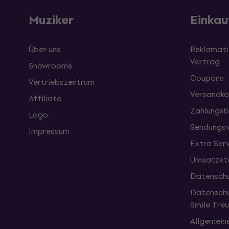
Muziker
Einkau
Über uns
Reklamati
Vertrag
Showrooms
Coupons
Vertriebszentrum
Versandko
Affiliate
Zahlungsb
Logo
Sendungsv
Impressum
Extra Ser
Umsatzste
Datenschu
Datenschu
Smile Tr
Allgemein