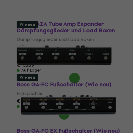
Boss WAZA Tube Amp Expander
Wie neu
Dämpfungsglieder und Load Boxen
Dämpfungsglieder und Load Boxen
5
/5
€ 1.198,65
mit dem Code
MUZMUZ-10
€ 1.339
Auf Lager
Wie neu
Boss GA-FC Fußschalter (Wie neu)
Fußschalter
€ 92,10
€ 93,26
Auf Lager
Boss GA-FC EX Fußschalter (Wie neu)