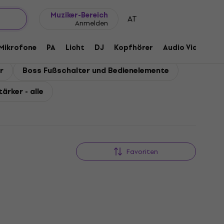
Geschenkideen
FAQ
Muziker Blog
Muziker-Bereich
AT
Anmelden
Mikrofone
PA
Licht
DJ
Kopfhörer
Audio Video
Z
r
Boss Fußschalter und Bedienelemente
ärker - alle
Favoriten