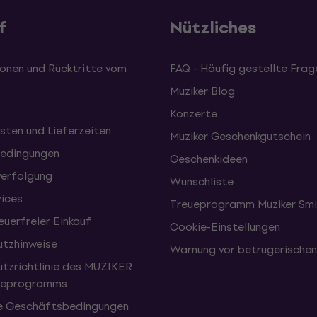
f
Nützliches
onen und Rücktritte vom
FAQ - Häufig gestellte Frag
Muziker Blog
Konzerte
sten und Lieferzeiten
Muziker Geschenkgutschein
edingungen
Geschenkideen
erfolgung
Wunschliste
vices
Treueprogramm Muziker Smi
uerfreier Einkauf
Cookie-Einstellungen
tzhinweise
Warnung vor betrügerische
tzrichtlinie des MUZIKER
eueprogramms
e Geschäftsbedingungen