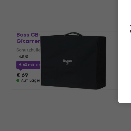
€ 50
mit dem Code
MUZMUZ-15
€ 59
Auf Lager
Boss CB-BM-M Schutzhülle für
Gitarrenverstärker Black
Schutzhülle für Gitarrenverstärker
4,8
/5
€ 63
mit dem Code
MUZMUZ-5
€ 69
Auf Lager
Boss BAC-KTNART Schutzhülle für
Gitarrenverstärker Black
Schutzhülle für Gitarrenverstärker
4,8
/5
€ 39,30
Auf Lager