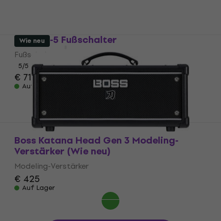
Auf Lager
Boss ES-5 Fußschalter
Wie neu
Fußschalter
5
/5
€ 715
Auf Lager
Boss Katana Head Gen 3 Modeling-
Verstärker (Wie neu)
Modeling-Verstärker
€ 425
Auf Lager