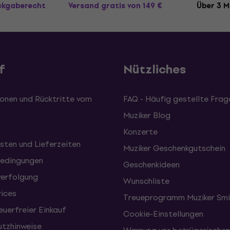
ückgaberecht
Versand gratis
von 149 €
Über 3 M
f
Nützliches
onen und Rücktritte vom
FAQ - Häufig gestellte Frag
Muziker Blog
Konzerte
sten und Lieferzeiten
Muziker Geschenkgutschein
edingungen
Geschenkideen
erfolgung
Wunschliste
vices
Treueprogramm Muziker Smi
uerfreier Einkauf
Cookie-Einstellungen
tzhinweise