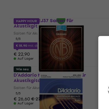
€ 24,90
mit dem Code
MUZMUZ-25
€ 34,90
Auf Lager
D'Addario EJ37 Saiten für
HAPPY HOUR
Akustikgitarre
Saiten für Akustikgitarre
5
/5
€ 18,90
mit dem Code
MUZMUZ-15
€ 22,90
Auf Lager
Wie neu
D'Addario NB1047-12 Saiten für
Akustikgitarre
Saiten für Akustikgitarre
5
/5
€ 26,60
€ 27,50
Auf Lager