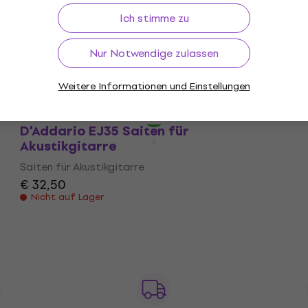
Ich stimme zu
D'Addario EJ36 Saiten für
Akustikgitarre (Wie neu)
Nur Notwendige zulassen
Saiten für Akustikgitarre
€ 11,70
Weitere Informationen und Einstellungen
Auf Lager
D'Addario EJ35 Saiten für
Akustikgitarre
Saiten für Akustikgitarre
€ 32,50
Nicht auf Lager