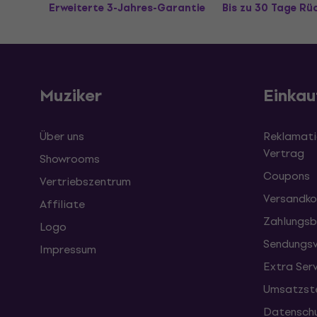
Erweiterte 3-Jahres-Garantie
Bis zu 30 Tage R
Muziker
Einkau
Über uns
Reklamati
Vertrag
Showrooms
Coupons
Vertriebszentrum
Versandko
Affiliate
Zahlungsb
Logo
Sendungsv
Impressum
Extra Ser
Umsatzste
Datenschu