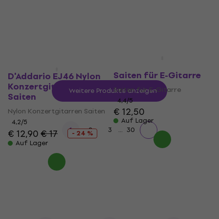
€ 12
€ 12,90
4,8
/5
Auf Lager
€ 14,90
Auf Lager
D'Addario NYXL0946
Saiten für E-Gitarre
D'Addario EJ46 Nylon
Konzertgitarren
Saiten für E-Gitarre
Weitere Produkte anzeigen
Saiten
4,4
/5
€ 12,50
Nylon Konzertgitarren Saiten
Auf Lager
4,2
/5
...
1
2
3
30
€ 12,90
€ 17
- 24 %
Auf Lager