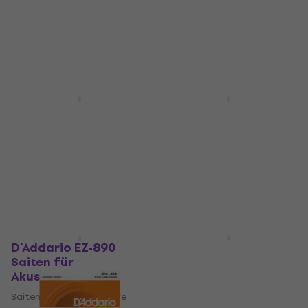
Konzertgitarren
Saiten für Akustikgitarre
Saiten
4,7
/5
Nylon Konzertgitarren Saiten
€ 8,20
Auf Lager
4,6
/5
€ 8,80
Auf Lager
D'Addario EXL110
D'Addario EJ26 Saiten
Saiten für E-Gitarre
für Akustikgitarre
Saiten für E-Gitarre
Saiten für Akustikgitarre
4,8
/5
4,8
/5
€ 6,90
€ 8,70
Auf Lager
Auf Lager
D'Addario EZ-890
D'Addario EXL120
Saiten für
Saiten für E-Gitarre
Akustikgitarre
Saiten für E-Gitarre
Saiten für Akustikgitarre
4,4
/5