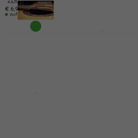
€ 6,95
€ 7,69
4,6
/5
€ 6,90
€ 6,99
Auf Lager
Auf Lager
D'Addario EZ-900
D'Addario EJ45 Nylon
Saiten für
Konzertgitarren
Akustikgitarre
Saiten
Saiten für Akustikgitarre
Nylon Konzertgitarren Saiten
4,7
/5
4,8
/5
€ 5,69
€ 12,90
Auf Lager
Auf Lager
D'Addario XAPPB1152
D'Addario PL010
Saiten für
Einzelsaite für
Akustikgitarre
Gitarre
Saiten für Akustikgitarre
Einzelsaite für Gitarre
4,9
/5
4,8
/5
€ 15,90
€ 1,39