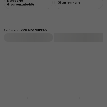
D'Addario
Gitarren - alle
Gitarrenzubehör
1 - 34 von
990 Produkten
Filtern
D'Addario EJ27N
D'Addario EJ15 Saiten
Nylon
für Akustikgitarre