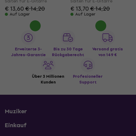
Saiten für E-Gitarre
Saiten für E-Gitarre
€ 13,60
€ 14,20
€ 13,70
€ 14,20
Auf Lager
Auf Lager
Erweiterte 3-
Bis zu 30 Tage
Versand gratis
Jahres-Garantie
Rückgaberecht
von 149 €
Über 3 Millionen
Profesioneller
Kunden
Support
Muziker
Einkauf