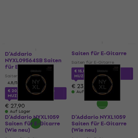
Auf Lager
D'Addario XSE1056
Wie neu
Wie neu
Saiten für E-Gitarre
D'Addario
NYXL09564SB Saiten
Saiten für E-Gitarre
für E-Gitarre
€ 15,89
mit dem Code
Saiten für E-Gitarre
MUZMUZ-30
4,8
/5
€ 23,90
€ 20,90
mit dem Code
Auf Lager
MUZMUZ-25
€ 27,90
Auf Lager
D'Addario NYXL1059
D'Addario NYXL1059
Saiten für E-Gitarre
Saiten für E-Gitarre
(Wie neu)
(Wie neu)