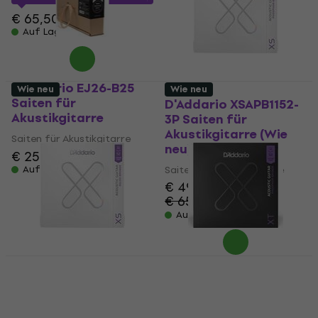
€ 65,50
Auf Lager
D'Addario EJ26-B25
Wie neu
Wie neu
Saiten für
D'Addario XSAPB1152-
Akustikgitarre
3P Saiten für
Akustikgitarre (Wie
Saiten für Akustikgitarre
neu)
€ 252
Auf Lager
Saiten für Akustikgitarre
€ 49,40
€ 65,34
- 24 %
Auf Lager
D'Addario XSABR1152-
D'Addario XTAPB1152-
3P Saiten für
3P Saiten für
Akustikgitarre (Wie
Akustikgitarre (Wie